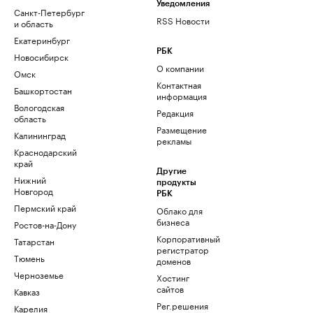
Уведомления
Санкт-Петербург
RSS Новости
и область
Екатеринбург
РБК
Новосибирск
О компании
Омск
Контактная
Башкортостан
информация
Вологодская
Редакция
область
Размещение
Калининград
рекламы
Краснодарский
край
Другие
Нижний
продукты
Новгород
РБК
Пермский край
Облако для
бизнеса
Ростов-на-Дону
Корпоративный
Татарстан
регистратор
Тюмень
доменов
Черноземье
Хостинг
сайтов
Кавказ
Рег.решения
Карелия