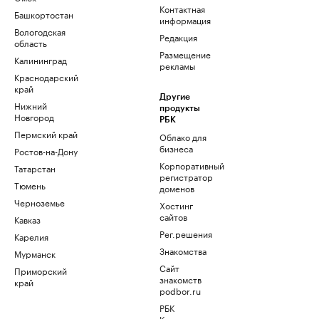
Контактная
Башкортостан
информация
Вологодская
Редакция
область
Размещение
Калининград
рекламы
Краснодарский
край
Другие
Нижний
продукты
Новгород
РБК
Пермский край
Облако для
бизнеса
Ростов-на-Дону
Корпоративный
Татарстан
регистратор
Тюмень
доменов
Черноземье
Хостинг
сайтов
Кавказ
Рег.решения
Карелия
Знакомства
Мурманск
Сайт
Приморский
знакомств
край
podbor.ru
РБК
Компании