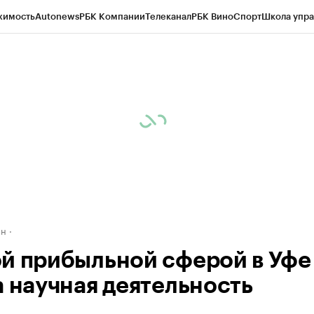
жимость
Autonews
РБК Компании
Телеканал
РБК Вино
Спорт
Школа упра
д
Стиль
Крипто
РБК Бизнес-среда
Дискуссионный клуб
Исследования
К
рагентов
Политика
Экономика
Бизнес
Технологии и медиа
Финансы
Рын
ан
й прибыльной сферой в Уфе
а научная деятельность