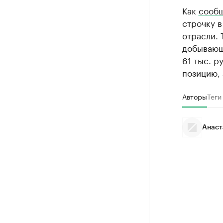
Как
сооб
строчку в
отрасли. 
добывающе
61 тыс. р
позицию, 
Авторы
Теги
Анаст