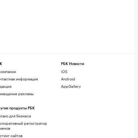
К
РБК Новости
компании
iOS
нтактная информация
Android
дакция
AppGallery
змещение рекламы
угие продукты РБК
лако для бизнеса
рпоративный регистратор
менов
стинг сайтов