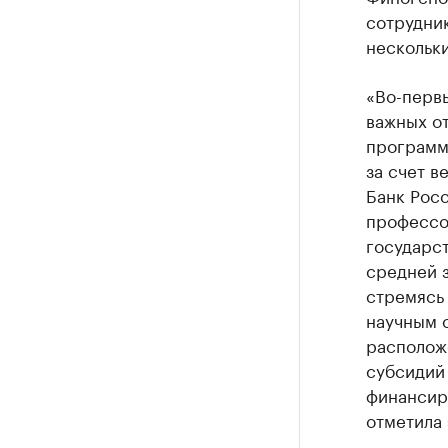
сотрудник
нескольк
«Во-первы
важных о
программы
за счет в
Банк Росс
профессо
государст
средней з
стремясь 
научным с
располож
субсидий
финансир
отметила 