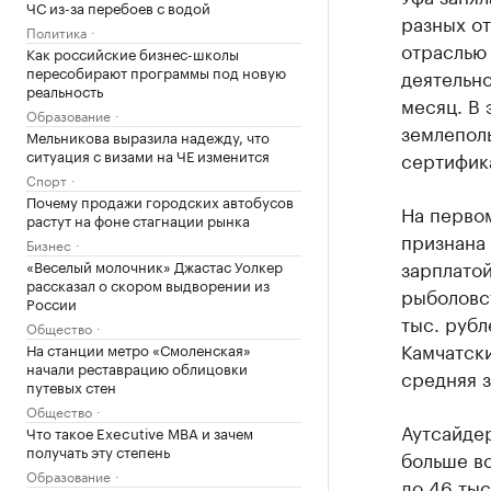
ЧС из-за перебоев с водой
разных о
Политика
отраслью 
Как российские бизнес-школы
пересобирают программы под новую
деятельно
реальность
месяц. В 
Образование
землеполь
Мельникова выразила надежду, что
ситуация с визами на ЧЕ изменится
сертифика
Спорт
Почему продажи городских автобусов
На первом
растут на фоне стагнации рынка
признана 
Бизнес
зарплатой
«Веселый молочник» Джастас Уолкер
рассказал о скором выдворении из
рыболовст
России
тыс. рубл
Общество
Камчатски
На станции метро «Смоленская»
начали реставрацию облицовки
средняя з
путевых стен
Общество
Аутсайдер
Что такое Executive MBA и зачем
получать эту степень
больше в
Образование
до 46 тыс