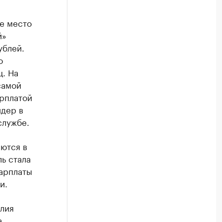
е место
й»
ублей.
о
ц. На
самой
арплатой
йдер в
службе.
ются в
ь стала
зарплаты
и.
Юлия
а