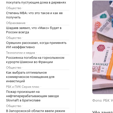
покупать пустующие дома в деревнях
Общество
Степень MBA: что это такое и как ее
получить
Образование
Шадаев заявил, что «Макс» будет в
России всегда
Общество
Орешкин рассказал, когда применять
ИИ неэффективно
Технологии и медиа
Россиянка погибла на горнолыжном
курорте Шамони во Франции
Общество
Как выбрать оптимальное
коммерческое помещение для
инвестиций
РБК и ПИК Серия плюс
Пожар произошел на
нефтеперерабатывающем заводе
Slovnaft в Братиславе
Фото: РБК 
Общество
В Запорожской области ввели режим
Уфа занял