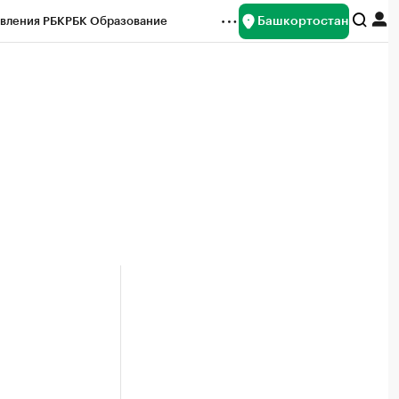
Башкортостан
вления РБК
РБК Образование
редитные рейтинги
Франшизы
Газета
ок наличной валюты