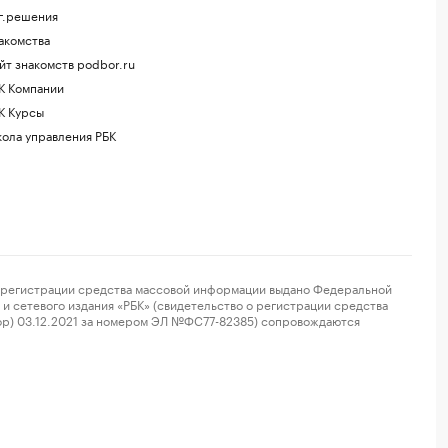
г.решения
акомства
йт знакомств podbor.ru
К Компании
К Курсы
ола управления РБК
регистрации средства массовой информации выдано Федеральной
и сетевого издания «РБК» (свидетельство о регистрации средства
ор) 03.12.2021 за номером ЭЛ №ФС77-82385) сопровождаются