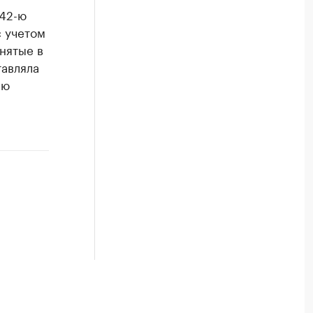
 42-ю
с учетом
нятые в
тавляла
-ю