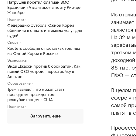
Патрушев посетил флагман ВМС
Бразилии «Атлантико» в порту Рио-де-
Жанейро
Из столи
Политика
занимает 
Федерацию футбола Южной Кореи
является 
обвинили в оплате интимных услуг для
судей
На 32-м м
Спорт
зарабатыв
Reuters сообщил о поставках топлива
третьем м
из Южной Кореи в Россию
доходной 
Экономика
Энди Джасси против бюрократии. Как
86 тыс. р
новый CEO устроил перестройку в
ПФО — ст
Amazon
Образование
В целом п
Трамп заявил, что может стать
последним президентом-
сфере «пр
республиканцем в США
самой при
Политика
платят в 
Загрузить еще
Профессор
Финогено