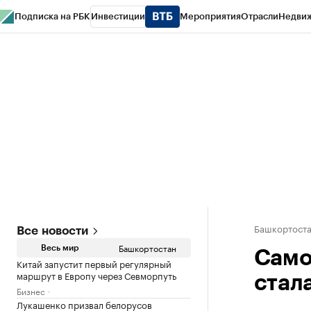
Подписка на РБК
Инвестиции
Мероприятия
Отрасли
Недви
РБК Курсы
РБК Life
Тренды
Визионеры
Национальные проекты
Горо
Спецпроекты СПб
Конференции СПб
Спецпроекты
Проверка конт
Башкортост
Все новости
Башкортостан
Весь мир
Само
Китай запустит первый регулярный
маршрут в Европу через Севморпуть
стал
Бизнес
Лукашенко призвал белорусов