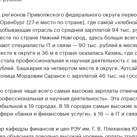
ц регионов Приволжского федерального округа перво
Оренбург (27-е место по стране), где самой «хлебно
добывающая отрасль со средней зарплатой 94 тыс. р
есте по стране Нижний Новгород, здесь больше всег
ают специалисты IT и связи — 90 тыс. рублей в меся
есте в округе и 36-м в стране оказалась Казань, где 
стала профессиональная и научная деятельность с з
ублей. Башкирия на четвертом месте в округе. Аутса
олица Мордовии Саранск с зарплатой 46 тыс. на гос
о стране чаще всего самые высокие зарплаты отмеча
офессиональная и научная деятельность». Эта отрасл
быльной в 19 городах. В 18 городах самые высокие 
сфере «банки и финансовые услуги», в 16 — в IT и связ
 кафедры финансов и цен РЭУ им. Г. В. Плеханова 
ва объяснила довольно высокий уровень оплаты труд