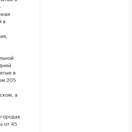
»
чная
й в
ия,
льной
едней
ятые в
ем 205
ском, а
 городах
ы от 45