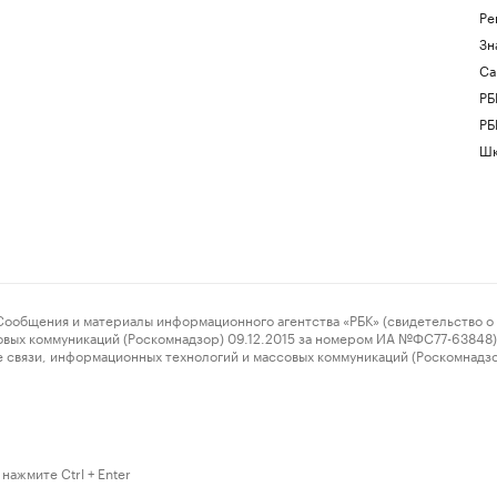
Ре
Зн
Са
РБ
РБ
Шк
ения и материалы информационного агентства «РБК» (свидетельство о 
овых коммуникаций (Роскомнадзор) 09.12.2015 за номером ИА №ФС77-63848) 
 связи, информационных технологий и массовых коммуникаций (Роскомнадз
нажмите Ctrl + Enter