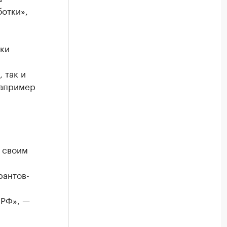
ботки»,
ски
 так и
например
я
 своим
рантов-
 РФ», —