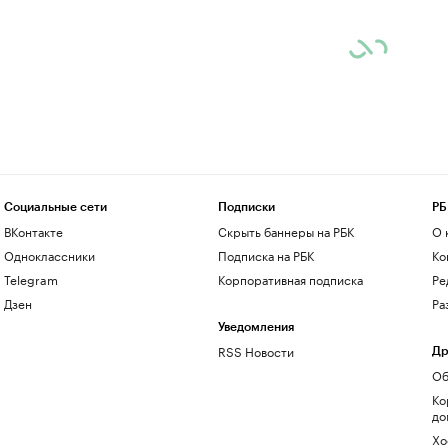
Социальные сети
Подписки
РБ
ВКонтакте
Скрыть баннеры на РБК
О 
Одноклассники
Подписка на РБК
Ко
Telegram
Корпоративная подписка
Ре
Дзен
Ра
Уведомления
RSS Новости
Др
Об
Ко
до
Хо