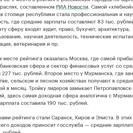
траслях, составленном
РИА Новости
. Самой «хлебной
в столице республики стала профессиональная и нау
сть, где средние зарплаты составляют 83 тыс. рубле
эту сферу входят аудит, право, бухучет, архитектура,
зование, научная деятельность, технические испытан
ция, ветеринария и пр.
 месте рейтинга оказалась Москва, где самой прибы
банковская сфера и сектор финансовых услуг со ср
 227 тыс. рублей. Второе место у Мурманска, где зан
ве, сельском и лесном хозяйствах получают в средн
ей в месяц. Тройку лидеров замыкает Петропавловск-
й, здесь самая доходная сфера аналогична с Мурман
арплата составила 190 тыс. рублей.
ами рейтинга стали Саранск, Киров и Элиста. В этих
сего доходов приносит госслужба — средние зарплат
. рублей.