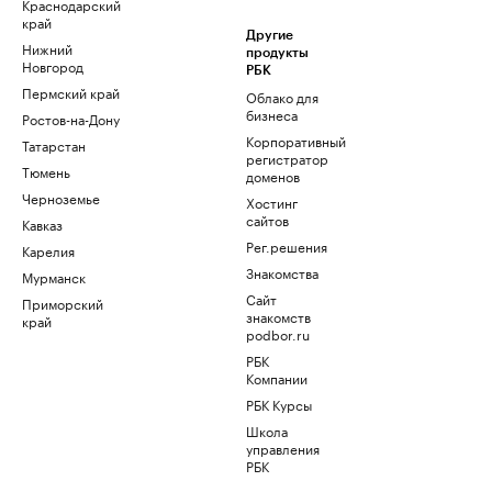
Краснодарский
край
Другие
Нижний
продукты
Новгород
РБК
Пермский край
Облако для
бизнеса
Ростов-на-Дону
Корпоративный
Татарстан
регистратор
Тюмень
доменов
Черноземье
Хостинг
сайтов
Кавказ
Рег.решения
Карелия
Знакомства
Мурманск
Сайт
Приморский
знакомств
край
podbor.ru
РБК
Компании
РБК Курсы
Школа
управления
РБК