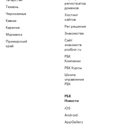
регистратор
Тюмень
доменов
Черноземье
Хостинг
сайтов
Кавказ
Рег.решения
Карелия
Знакомства
Мурманск
Сайт
Приморский
знакомств
край
podbor.ru
РБК
Компании
РБК Курсы
Школа
управления
РБК
РБК
Новости
iOS
Android
AppGallery