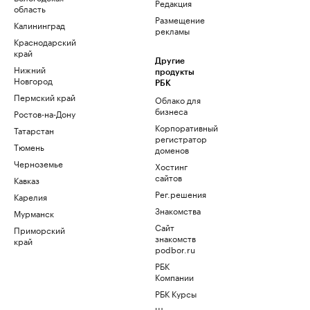
Редакция
область
Размещение
Калининград
рекламы
Краснодарский
край
Другие
Нижний
продукты
Новгород
РБК
Пермский край
Облако для
бизнеса
Ростов-на-Дону
Корпоративный
Татарстан
регистратор
Тюмень
доменов
Черноземье
Хостинг
сайтов
Кавказ
Рег.решения
Карелия
Знакомства
Мурманск
Сайт
Приморский
знакомств
край
podbor.ru
РБК
Компании
РБК Курсы
Школа