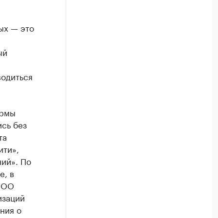
ых — это
ый
водиться
ормы
ись без
та
ити»,
ний». По
е, в
 ООО
изаций
ния о