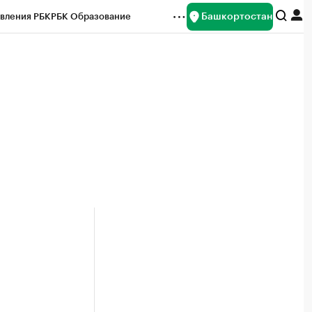
Башкортостан
вления РБК
РБК Образование
редитные рейтинги
Франшизы
Газета
ок наличной валюты