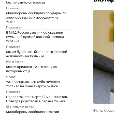
беспилотную опасность
Политика
Минобороны сообщило об ударах по
энергообъектам и аэродрому на
Украине
Политика
В МИД России заявили об оказании
Румынией прямой военной помощи
Украине
Политика
Каким будет новый эпицентр деловой
активности на Ходынке
РБК и Stone
Месси прилетел в Аргентину на
похороны отца
Спорт
WSJ раскрыла, чем Куба заменяет
топливо на фоне энергокризиса
Политика
Подросток стал жертвой мошенников.
План для родителей в первые 24 часа
Подписка на РБК
Фото: Соцс
Минобороны сообщило о взятии