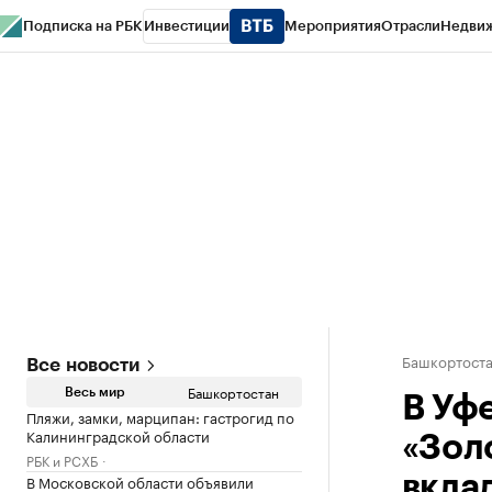
Подписка на РБК
Инвестиции
Мероприятия
Отрасли
Недви
РБК Курсы
РБК Life
Тренды
Визионеры
Национальные проекты
Горо
Спецпроекты СПб
Конференции СПб
Спецпроекты
Проверка конт
Башкортост
Все новости
Башкортостан
Весь мир
В Уф
Пляжи, замки, марципан: гастрогид по
Калининградской области
«Зол
РБК и РСХБ
В Московской области объявили
вкла