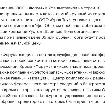
омпании ООО «Форум» в Уфе выставили на торги. К
ии предложены шесть лотов, самый крупный из котор
в уставном капитале ООО «Урал-Тау», управляющего
ной гостиницей в Уфе. Об этом сообщает арбитражн
щий компании Рустем Шарипов. Доля организации
а по начальной цене 35 млн рублей. Торги будут про
нием начальной цены.
 «Форум» входила в состав краудфандинговой платф
запас», после банкротства которого вкладчики остал
ережений. Кроме «Форума» в число участников проек
акже компании «Золотой запас», «Советник», «Парк-с
Тихая гавань», «Новация», «Центр комплексных реше
иного федерального реестра сведений о банкротств
е время на торгах планируется реализовать активы
» и «Золотой запас». Конкурсные управляющие орган
собрания кредиторов, на которых были приняты реше