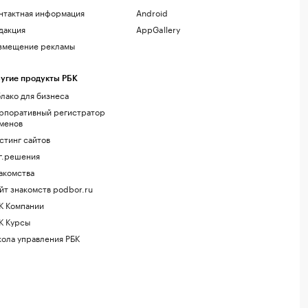
нтактная информация
Android
дакция
AppGallery
змещение рекламы
угие продукты РБК
лако для бизнеса
рпоративный регистратор
менов
стинг сайтов
г.решения
акомства
йт знакомств podbor.ru
К Компании
К Курсы
ола управления РБК