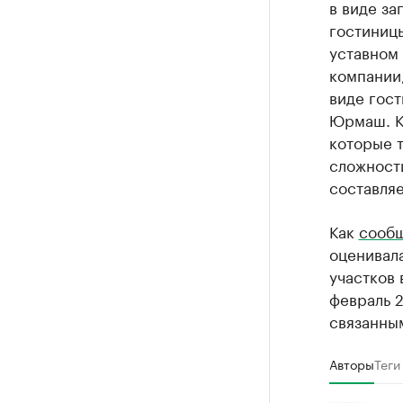
в виде з
гостиницы
уставном
компании,
виде гост
Юрмаш. Кр
которые т
сложност
составляе
Как
сооб
оценивала
участков
февраль 2
связанны
Авторы
Теги