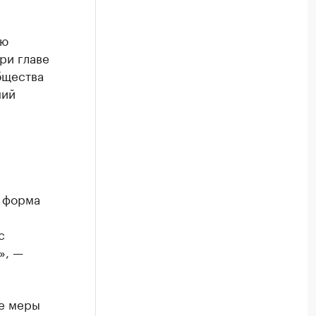
ию
ри главе
бщества
ний
я форма
с
», —
ые меры