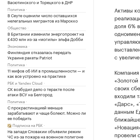
Васютинского и Торецкого в ДНР
Активы к
Политика
В Сеуте оценили число оставшихся
реализац
нелегальных мигрантов из Марокко
доля 6% 
Общество
одноимен
В Британии изменили энергопроект на
£430 млн из-за «могилы» эльфа Добби
управляю
Экономика
выставлен
Финляндия отказалась передать
с увеличе
Украине ракеты Patriot
Политика
11 мифов об ИИ в промышленности — и
Компания
как все устроено на практике
«Золотой 
РБК и Yandex Cloud
своих сб
СК возбудил дело о теракте после
атаки ВСУ на Белгород
входили т
Политика
«Дарс», «
С прокрастинацией меньше
данным Ед
зарабатывают и чаще болеют. Можно ли
ее победить
ближайше
Подписка на РБК
«Новация
На западе Словакии объявили режим
провели 
ЧС из-за пожара на военном полигоне