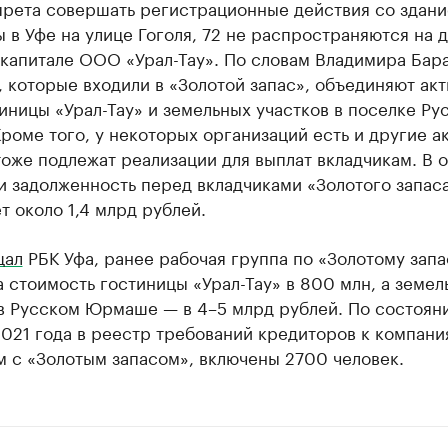
апрета совершать регистрационные действия со здан
 в Уфе на улице Гоголя, 72 не распространяются на д
 капитале ООО «Урал-Тау». По словам Владимира Бар
 которые входили в «Золотой запас», объединяют акт
иницы «Урал-Тау» и земельных участков в поселке Ру
оме того, у некоторых организаций есть и другие а
оже подлежат реализации для выплат вкладчикам. В 
и задолженность перед вкладчиками «Золотого запас
т около 1,4 млрд рублей.
щал
РБК Уфа, ранее рабочая группа по «Золотому запа
 стоимость гостиницы «Урал-Тау» в 800 млн, а земел
 в Русском Юрмаше — в 4–5 млрд рублей. По состоян
021 года в реестр требований кредиторов к компани
м с «Золотым запасом», включены 2700 человек.