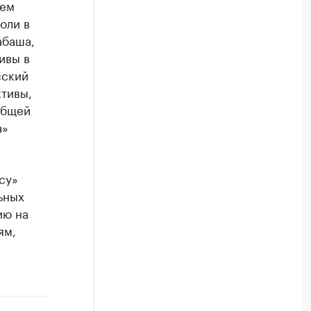
ием
оли в
абаша,
ивы в
сский
ктивы,
общей
а»
су»
ьных
ию на
ям,