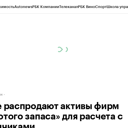
жимость
Autonews
РБК Компании
Телеканал
РБК Вино
Спорт
Школа упра
д
Стиль
Крипто
РБК Бизнес-среда
Дискуссионный клуб
Исследования
К
рагентов
Политика
Экономика
Бизнес
Технологии и медиа
Финансы
Рын
ан
е распродают активы фирм
отого запаса» для расчета с
дчиками