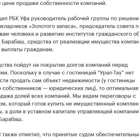
й цене продажи собственности компаний.
щил РБК Уфа руководитель рабочей группы по решен
кладчиков «Золотого запаса», председатель совета п
вам человека и развитию институтов гражданского о
 Барабаш, средства от реализации имущества компа
 выплаты гражданам.
ства пойдут на покрытие долгов компаний перед
ми. Поскольку в случае с гостиницей "Урал-Тау" нет
сти продать сам объект недвижимости (у гостиницы
о собственников — юридических лиц), то оптимальна
одажа долей всех компаний. Мы ведем переговоры с
ом, который готов купить не имущественный комплек
, а доли в уставном капитале управляющей компании
Барабаш.
Ч также отметил, что принятые судом обеспечительн