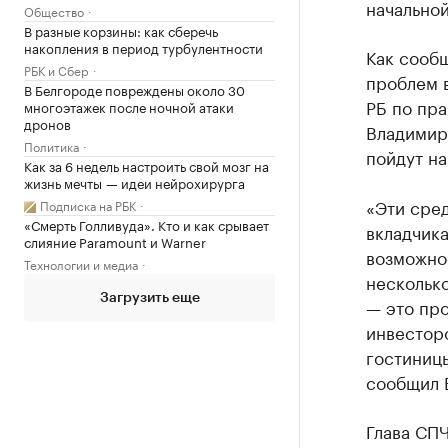
начально
Общество
В разные корзины: как сберечь
накопления в период турбулентности
Как сооб
РБК и Сбер
проблем в
В Белгороде повреждены около 30
РБ по пра
многоэтажек после ночной атаки
дронов
Владимир
Политика
пойдут на
Как за 6 недель настроить свой мозг на
жизнь мечты — идеи нейрохирурга
«Эти сред
Подписка на РБК
«Смерть Голливуда». Кто и как срывает
вкладчика
слияние Paramount и Warner
возможно
Технологии и медиа
нескольк
Загрузить еще
— это пр
инвестор
гостиницы
сообщил 
Глава СП