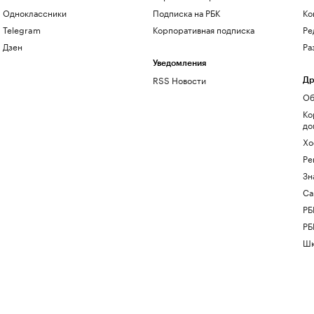
Одноклассники
Подписка на РБК
Ко
Telegram
Корпоративная подписка
Ре
Дзен
Ра
Уведомления
RSS Новости
Др
Об
Ко
до
Хо
Ре
Зн
Са
РБ
РБ
Шк