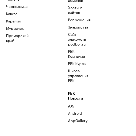
Черноземье
Хостинг
сайтов
Кавказ
Рег.решения
Карелия
Знакомства
Мурманск
Сайт
Приморский
знакомств
край
podbor.ru
РБК
Компании
РБК Курсы
Школа
управления
РБК
РБК
Новости
iOS
Android
AppGallery