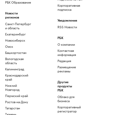
РБК Образование
Корпоративная
подписка
Новости
регионов
Уведомления
Санкт-Петербург
RSS Новости
и область
Екатеринбург
РБК
Новосибирск
О компании
Омск
Контактная
Башкортостан
информация
Вологодская
Редакция
область
Размещение
Калининград
рекламы
Краснодарский
край
Другие
Нижний
продукты
Новгород
РБК
Пермский край
Облако для
бизнеса
Ростов-на-Дону
Корпоративный
Татарстан
регистратор
Тюмень
доменов