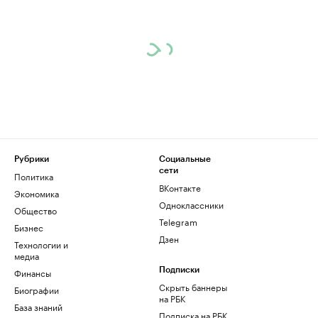
Рубрики
Социальные
сети
Политика
ВКонтакте
Экономика
Одноклассники
Общество
Telegram
Бизнес
Дзен
Технологии и
медиа
Финансы
Подписки
Скрыть баннеры
Биографии
на РБК
База знаний
Подписка на РБК