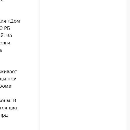
дия «Дом
С РБ
й. За
олги
а
скивает
оды при
Кроме
ены. В
тся два
лрд