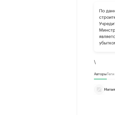
По дан
строит
Учреди
Минстр
являет
убытком
\
Авторы
Теги
Натал