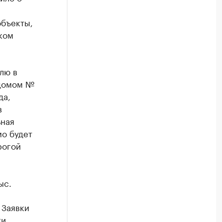
объекты,
ком
лю в
 домом №
да,
в
ьная
мо будет
рогой
ыс.
 Заявки
ги