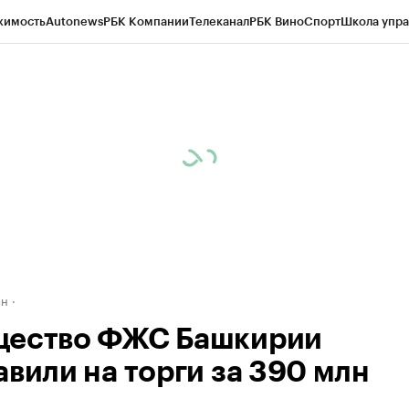
жимость
Autonews
РБК Компании
Телеканал
РБК Вино
Спорт
Школа упра
д
Стиль
Крипто
РБК Бизнес-среда
Дискуссионный клуб
Исследования
К
рагентов
Политика
Экономика
Бизнес
Технологии и медиа
Финансы
Рын
ан
ество ФЖС Башкирии
авили на торги за 390 млн