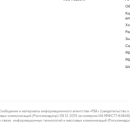
Об
Ко
до
Хо
Ре
Зн
Са
РБ
РБ
Шк
ения и материалы информационного агентства «РБК» (свидетельство о 
овых коммуникаций (Роскомнадзор) 09.12.2015 за номером ИА №ФС77-63848) 
 связи, информационных технологий и массовых коммуникаций (Роскомнадз