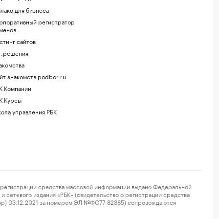
лако для бизнеса
рпоративный регистратор
менов
стинг сайтов
г.решения
акомства
йт знакомств podbor.ru
К Компании
К Курсы
ола управления РБК
регистрации средства массовой информации выдано Федеральной
и сетевого издания «РБК» (свидетельство о регистрации средства
ор) 03.12.2021 за номером ЭЛ №ФС77-82385) сопровождаются