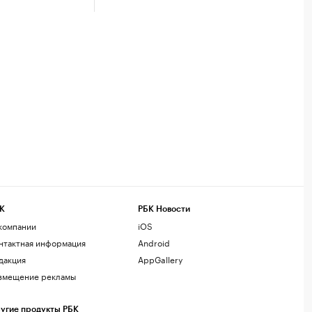
К
РБК Новости
компании
iOS
нтактная информация
Android
дакция
AppGallery
змещение рекламы
угие продукты РБК