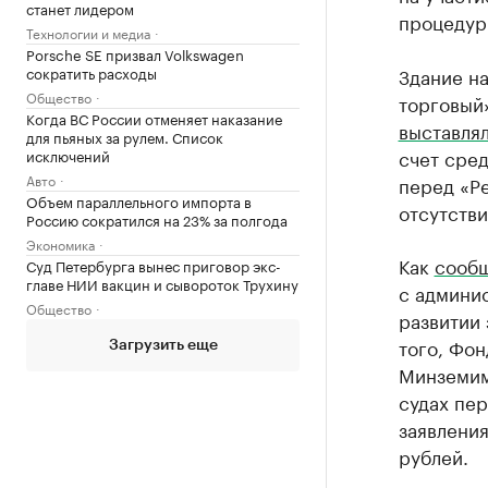
станет лидером
процедур
Технологии и медиа
Porsche SE призвал Volkswagen
сократить расходы
Здание на
Общество
торговый»
Когда ВС России отменяет наказание
выставля
для пьяных за рулем. Список
счет сред
исключений
Авто
перед «Ре
Объем параллельного импорта в
отсутстви
Россию сократился на 23% за полгода
Экономика
Как
сооб
Суд Петербурга вынес приговор экс-
главе НИИ вакцин и сывороток Трухину
с админи
Общество
развитии
того, Фон
Загрузить еще
Минземим
судах пе
заявлени
рублей.