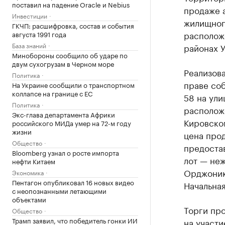
поставил на падение Oracle и Nebius
продаже 
Инвестиции
жилищног
ГКЧП: расшифровка, состав и события
располож
августа 1991 года
База знаний
районах 
Минобороны сообщило об ударе по
двум сухогрузам в Черном море
Реализова
Политика
праве со
На Украине сообщили о транспортном
коллапсе на границе с ЕС
58 на ули
Политика
расположе
Экс-глава департамента Африки
Кировском
российского МИДа умер на 72-м году
жизни
цена прод
Общество
предостав
Bloomberg узнал о росте импорта
лот — неж
нефти Китаем
Орджоники
Экономика
Пентагон опубликовал 16 новых видео
Начальная
с неопознанными летающими
объектами
Торги про
Общество
Трамп заявил, что победитель гонки ИИ
на участи