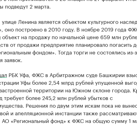
ы подведут 2 марта.
 улице Ленина является объектом культурного насле
, оно построено в 2010 году. В ноябре 2019 года ФЖ
л
объект на продажу по начальной цене 659 млн рубле
ств от продажи предприятие планировало погасить д
гиональным фондом». Тогда торги не состоялись из-з
я заявок.
щал
РБК Уфа, ФЖС в Арбитражном суде Башкирии взы
страции Уфы более 2,54 млрд рублей упущенной выг
 застроенной территории на Южном склоне города. 
д требует более 245,2 млн рублей убытков с
ущества. Решения по двум этим искам пока не вынес
рвой и апелляционной инстанции также рассматриваю
я АО «Региональный фонд» к ФЖС на общую сумму 1 м