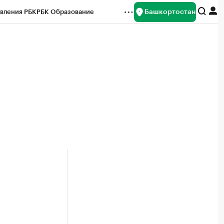
Башкортостан
вления РБК
РБК Образование
редитные рейтинги
Франшизы
Газета
ок наличной валюты