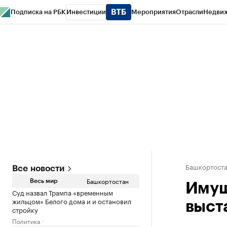
Подписка на РБК
Инвестиции
Мероприятия
Отрасли
Недви
РБК Курсы
РБК Life
Тренды
Визионеры
Национальные проекты
Горо
Спецпроекты СПб
Конференции СПб
Спецпроекты
Проверка конт
Башкортост
Все новости
Башкортостан
Весь мир
Имущ
Суд назвал Трампа «временным
жильцом» Белого дома и и остановил
выст
стройку
Политика