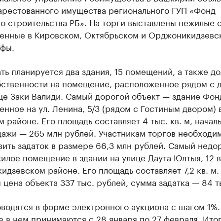
арестованного имущества регионального ГУП «Фонд
о строительства РБ». На торги выставлены нежилые 
енные в Кировском, Октябрьском и Орджоникидзевс
Уфы.
ть планируется два здания, 15 помещений, а также до
бственности на помещение, расположенное рядом с
це Заки Валиди. Самый дорогой объект — здание Фон
нное на ул. Ленина, 5/3 (рядом с Гостиным двором) 
 районе. Его площадь составляет 4 тыс. кв. м, начал
ажи — 265 млн рублей. Участникам торгов необходи
ить задаток в размере 66,3 млн рублей. Самый недо
илое помещение в здании на улице Даута Юлтыя, 12 в
дзевском районе. Его площадь составляет 7,2 кв. м.
 цена объекта 337 тыс. рублей, сумма задатка — 84 т
водятся в форме электронного аукциона с шагом 1%.
е в нем принимаются с 28 января по 27 февраля. Ито