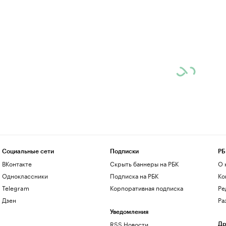
Социальные сети
Подписки
РБ
ВКонтакте
Скрыть баннеры на РБК
О 
Одноклассники
Подписка на РБК
Ко
Telegram
Корпоративная подписка
Ре
Дзен
Ра
Уведомления
RSS Новости
Др