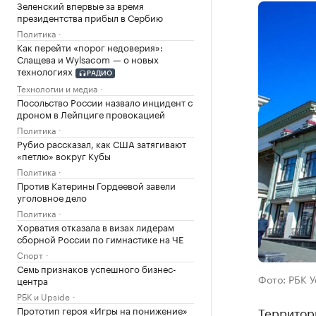
Зеленский впервые за время
президентства прибыл в Сербию
Политика
Как перейти «порог недоверия»:
Слащева и Wylsacom — о новых
технологиях
РАДИО
Технологии и медиа
Посольство России назвало инцидент с
дроном в Лейпциге провокацией
Политика
Рубио рассказал, как США затягивают
«петлю» вокруг Кубы
Политика
Против Катерины Гордеевой завели
уголовное дело
Политика
Хорватия отказала в визах лидерам
сборной России по гимнастике на ЧЕ
Спорт
Семь признаков успешного бизнес-
Фото: РБК 
центра
РБК и Upside
Прототип героя «Игры на понижение»
Территор