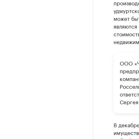
производс
удмуртско
может бы
являются 
стоимость
недвижимо
ООО «Ч
предпр
компан
Россел
ответс
Сергея
В декабр
имуществ