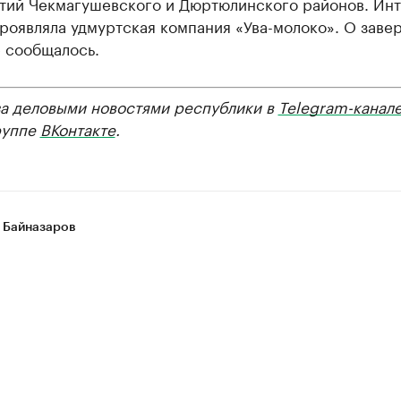
тий Чекмагушевского и Дюртюлинского районов. Инт
роявляла удмуртская компания «Ува-молоко». О зав
е сообщалось.
за деловыми новостями республики в
Telegram-канал
руппе
ВКонтакте
.
 Байназаров