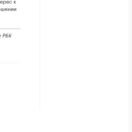
ерес к
ершении
е
РБК