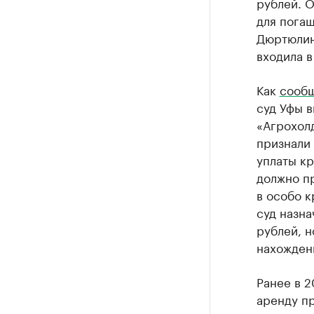
рублей. 
для пога
Дюртюлин
входила в
Как
сооб
суд Уфы 
«Агрохолд
признали 
уплаты кр
должно пр
в особо 
суд назна
рублей, н
нахожден
Ранее в 
аренду п