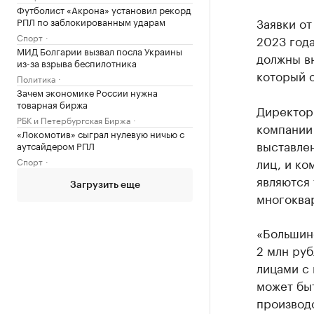
Футболист «Акрона» установил рекорд
Заявки от
РПЛ по заблокированным ударам
Спорт
2023 года
МИД Болгарии вызвал посла Украины
должны вн
из-за взрыва беспилотника
который о
Политика
Зачем экономике России нужна
товарная биржа
Директор
РБК и Петербургская Биржа
компании
«Локомотив» сыграл нулевую ничью с
выставлен
аутсайдером РПЛ
лиц, и ко
Спорт
являются 
Загрузить еще
многоквар
«Большин
2 млн руб
лицами с
может бы
производс