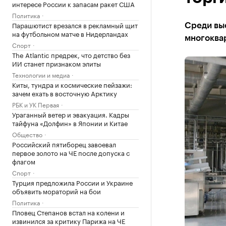
интересе России к запасам ракет США
Политика
Парашютист врезался в рекламный щит
Среди вы
на футбольном матче в Нидерландах
многоква
Спорт
The Atlantic предрек, что детство без
ИИ станет признаком элиты
Технологии и медиа
Киты, тундра и космические пейзажи:
зачем ехать в восточную Арктику
РБК и УК Первая
Ураганный ветер и эвакуация. Кадры
тайфуна «Долфин» в Японии и Китае
Общество
Российский пятиборец завоевал
первое золото на ЧЕ после допуска с
флагом
Спорт
Турция предложила России и Украине
объявить мораторий на бои
Политика
Пловец Степанов встал на колени и
извинился за критику Парижа на ЧЕ