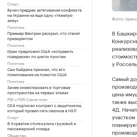
Спорт
Вучич предрек затягивание конфликта
на Украине на еще одну «тяжелую
Фото: прес
зиму»
Политика
В Башкир
Премьер Венгрии раскрыл, кто станет
президентом
Конкурсн
Политика
реализова
Иран предложил США «исправить
стоимость
поведение» по шести пунктам
у Россель
Политика
Сын Байдена признал, что его
помилование не помогло США
Самый дор
Политика
производ
Зачем инвестировать в торговые
пространства на первых этажах
цена имущ
РБК и ПИК Серия плюс
также вы
СКА подписал контракт с защитником,
4Д. Начал
который провел пять сезонов в НХЛ
участком 
Спорт
В Хорватии столкнулись грузовой и
планирует
пассажирский поезда
производ
Общество