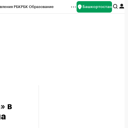
Башкортостан
вления РБК
РБК Образование
редитные рейтинги
Франшизы
Газета
ок наличной валюты
» в
на