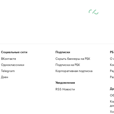
Социальные сети
Подписки
РБ
ВКонтакте
Скрыть баннеры на РБК
О 
Одноклассники
Подписка на РБК
Ко
Telegram
Корпоративная подписка
Ре
Дзен
Ра
Уведомления
RSS Новости
Др
Об
Ко
до
Хо