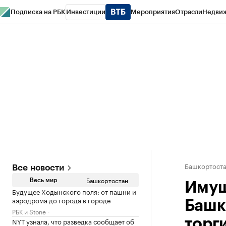
Подписка на РБК
Инвестиции
Мероприятия
Отрасли
Недви
РБК Курсы
РБК Life
Тренды
Визионеры
Национальные проекты
Горо
Спецпроекты СПб
Конференции СПб
Спецпроекты
Проверка конт
Башкортост
Все новости
Башкортостан
Весь мир
Имущ
Будущее Ходынского поля: от пашни и
аэродрома до города в городе
Башк
РБК и Stone
NYT узнала, что разведка сообщает об
торг