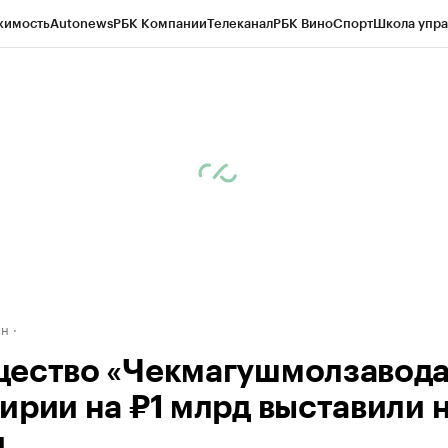
жимость
Autonews
РБК Компании
Телеканал
РБК Вино
Спорт
Школа упра
д
Стиль
Крипто
РБК Бизнес-среда
Дискуссионный клуб
Исследования
К
рагентов
Политика
Экономика
Бизнес
Технологии и медиа
Финансы
Рын
ан
ество «Чекмагушмолзавода
ирии на ₽1 млрд выставили 
и