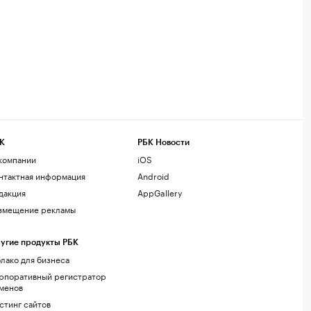
К
РБК Новости
компании
iOS
нтактная информация
Android
дакция
AppGallery
змещение рекламы
угие продукты РБК
лако для бизнеса
рпоративный регистратор
менов
стинг сайтов