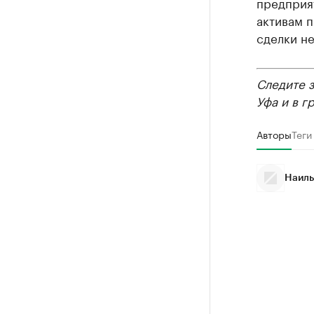
предприя
активам п
сделки н
Следите 
Уфа и в г
Авторы
Теги
Наиль