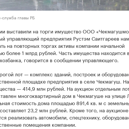
с-служба главы РБ
ии выставили на торги имущество ООО «Чекмагушмо
ый управляющий предприятия Рустэм Саитгареев на
ть на повторных торгах активы компании начальной
ю более 1 млрд рублей. Часть имущества находится в
хозбанка, говорится в сообщении управляющего.
огой лот — комплекс зданий, построек и оборудован
ственной площадке предприятия в селе Чекмагуш. На
ества — 414,9 млн рублей. На аукцион отдельным ло
ставлен многоквартирный дом в Чекмагуше на улице 
ьная стоимость дома площадью 891,4 кв. м с земельн
составляет 23,2 млн рублей. Кроме того, на аукционе
ся реализовать автомобили, спецтехнику, оборудова
ственные помещения компании.