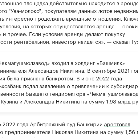
твенная площадка действительно находится в аренде
го "Ува-молоко", покупателям данных лотов недвижи
ть интересно продолжать арендные отношения. Ключ
условия, на которых осуществляется аренда — сроки
 и прочее. Если условия аренды делают покупку
сти рентабельной, инвестор найдется», — сказал Ту
екмагушмолзавод» входил в холдинг «Башмилк»
инимателя Александра Никитина. В сентябре 2021 го
ия была признана банкротом. В июне 2022 года
ьхозбанк подал заявление о привлечении к субсидиа
твенности бывшего гендиректора «Чекмагушмолзаво
 Кузина и Александра Никитина на сумму 1,93 млрд ру
е 2022 года Арбитражный суд Башкирии
арестовал
о предпринимателя Николая Никитина на сумму 1,56