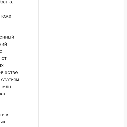
збанка
 тоже
йонный
ний
о
 от
ых
ичестве
 статьям
1 млн
ока
ть в
ых