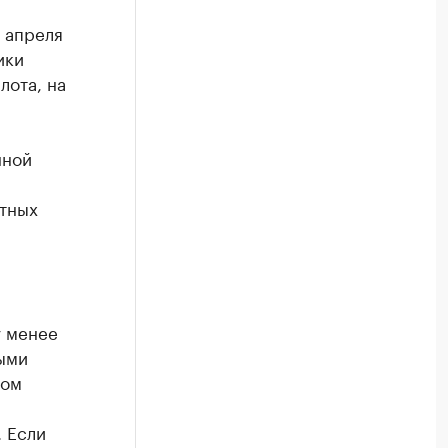
1 апреля
ики
лота, на
нной
стных
у менее
ными
дом
. Если