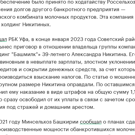
Обеспечение было принято по ходатайству Россельхо
шения долгов другого банкротного предприятия —
ского комбината молочных продуктов. Эта компания
 холдинг Никитиных.
щал
РБК Уфа, в конце января 2023 года Советский ра
вынес приговор в отношении владельца группы компа
инг "Башмилк"» 39-летнего Александра Никитина. Ег
виновным в невыплате зарплаты, злостном уклонении
едитов и сокрытии денежных средств, за счет котор
оизводиться взыскание налогов. По статье о мошенн
крупном размере Никитина оправдали. По оставшимся
чил ему наказание в виде штрафов на общую сумму 1,
о сразу освободил от их уплаты в связи с зачетом ср
ия под стражей и домашним арестом.
2021 году Минсельхоз Башкирии
сообщал
о планах сда
роизводственные мощности обанкротившихся молочн