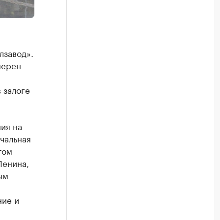
лзавод».
мерен
 залоге
ия на
чальная
том
Ленина,
ым
ние и