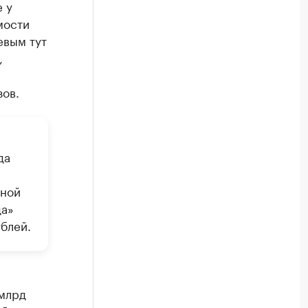
 у
мости
евым тут
,
зов.
да
рной
да»
блей.
 млрд