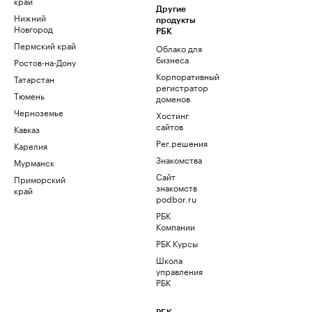
край
Другие
Нижний
продукты
Новгород
РБК
Пермский край
Облако для
бизнеса
Ростов-на-Дону
Корпоративный
Татарстан
регистратор
Тюмень
доменов
Черноземье
Хостинг
сайтов
Кавказ
Рег.решения
Карелия
Знакомства
Мурманск
Сайт
Приморский
знакомств
край
podbor.ru
РБК
Компании
РБК Курсы
Школа
управления
РБК