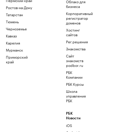
Пермский край
Облако для
бизнеса
Ростов-на-Дону
Корпоративный
Татарстан
регистратор
Тюмень
доменов
Черноземье
Хостинг
сайтов
Кавказ
Рег.решения
Карелия
Знакомства
Мурманск
Сайт
Приморский
знакомств
край
podbor.ru
РБК
Компании
РБК Курсы
Школа
управления
РБК
РБК
Новости
iOS