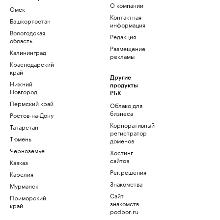
О компании
Омск
Контактная
Башкортостан
информация
Вологодская
Редакция
область
Размещение
Калининград
рекламы
Краснодарский
край
Другие
Нижний
продукты
Новгород
РБК
Пермский край
Облако для
бизнеса
Ростов-на-Дону
Корпоративный
Татарстан
регистратор
Тюмень
доменов
Черноземье
Хостинг
сайтов
Кавказ
Рег.решения
Карелия
Знакомства
Мурманск
Сайт
Приморский
знакомств
край
podbor.ru