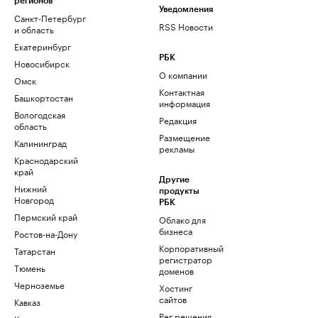
регионов
Уведомления
Санкт-Петербург
RSS Новости
и область
Екатеринбург
РБК
Новосибирск
О компании
Омск
Контактная
Башкортостан
информация
Вологодская
Редакция
область
Размещение
Калининград
рекламы
Краснодарский
край
Другие
Нижний
продукты
Новгород
РБК
Пермский край
Облако для
бизнеса
Ростов-на-Дону
Корпоративный
Татарстан
регистратор
Тюмень
доменов
Черноземье
Хостинг
сайтов
Кавказ
Рег.решения