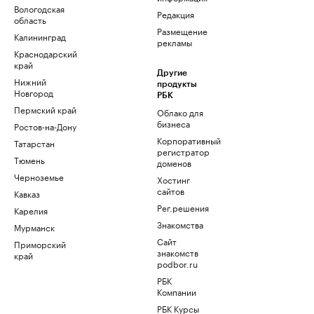
Вологодская
Редакция
область
Размещение
Калининград
рекламы
Краснодарский
край
Другие
Нижний
продукты
Новгород
РБК
Пермский край
Облако для
бизнеса
Ростов-на-Дону
Корпоративный
Татарстан
регистратор
Тюмень
доменов
Черноземье
Хостинг
сайтов
Кавказ
Рег.решения
Карелия
Знакомства
Мурманск
Сайт
Приморский
знакомств
край
podbor.ru
РБК
Компании
РБК Курсы