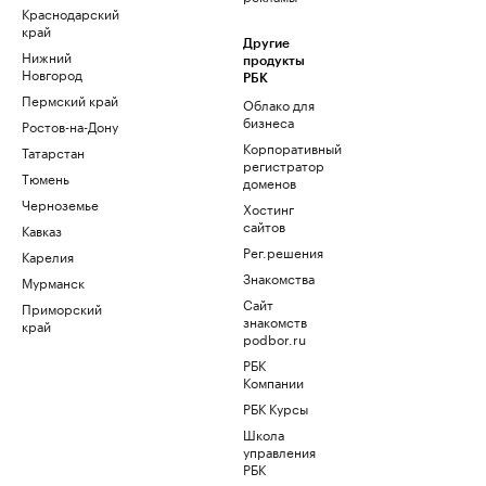
Краснодарский
край
Другие
Нижний
продукты
Новгород
РБК
Пермский край
Облако для
бизнеса
Ростов-на-Дону
Корпоративный
Татарстан
регистратор
Тюмень
доменов
Черноземье
Хостинг
сайтов
Кавказ
Рег.решения
Карелия
Знакомства
Мурманск
Сайт
Приморский
знакомств
край
podbor.ru
РБК
Компании
РБК Курсы
Школа
управления
РБК