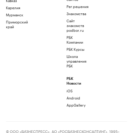
Кавказ
Рег.решения
Карелия
Знакомства
Мурманск
Сайт
Приморский
знакомств
край
podbor.ru
РБК
Компании
РБК Курсы
Школа
управления
РБК
РБК
Новости
iOS
Android
AppGallery
© ООО «БИЗНЕСПРЕСС», АО «РОСБИЗНЕСКОНСАЛТИНГ», 1995–