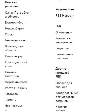
Новости
регионов
Уведомления
Санкт-Петербург
RSS Новости
и область
Екатеринбург
РБК
Новосибирск
О компании
Омск
Контактная
Башкортостан
информация
Вологодская
Редакция
область
Размещение
Калининград
рекламы
Краснодарский
край
Другие
Нижний
продукты
Новгород
РБК
Пермский край
Облако для
бизнеса
Ростов-на-Дону
Корпоративный
Татарстан
регистратор
Тюмень
доменов
Черноземье
Хостинг
сайтов