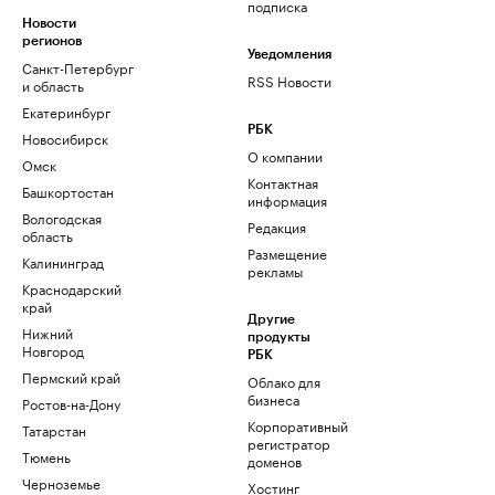
подписка
Новости
регионов
Уведомления
Санкт-Петербург
RSS Новости
и область
Екатеринбург
РБК
Новосибирск
О компании
Омск
Контактная
Башкортостан
информация
Вологодская
Редакция
область
Размещение
Калининград
рекламы
Краснодарский
край
Другие
Нижний
продукты
Новгород
РБК
Пермский край
Облако для
бизнеса
Ростов-на-Дону
Корпоративный
Татарстан
регистратор
Тюмень
доменов
Черноземье
Хостинг