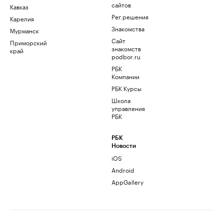
сайтов
Кавказ
Рег.решения
Карелия
Знакомства
Мурманск
Сайт
Приморский
знакомств
край
podbor.ru
РБК
Компании
РБК Курсы
Школа
управления
РБК
РБК
Новости
iOS
Android
AppGallery