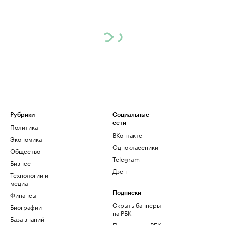
Рубрики
Социальные
сети
Политика
ВКонтакте
Экономика
Одноклассники
Общество
Telegram
Бизнес
Дзен
Технологии и
медиа
Финансы
Подписки
Скрыть баннеры
Биографии
на РБК
База знаний
Подписка на РБК