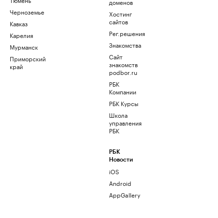
доменов
Черноземье
Хостинг
сайтов
Кавказ
Рег.решения
Карелия
Знакомства
Мурманск
Сайт
Приморский
знакомств
край
podbor.ru
РБК
Компании
РБК Курсы
Школа
управления
РБК
РБК
Новости
iOS
Android
AppGallery