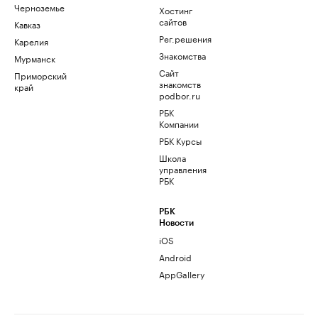
Черноземье
Хостинг
сайтов
Кавказ
Рег.решения
Карелия
Знакомства
Мурманск
Сайт
Приморский
знакомств
край
podbor.ru
РБК
Компании
РБК Курсы
Школа
управления
РБК
РБК
Новости
iOS
Android
AppGallery