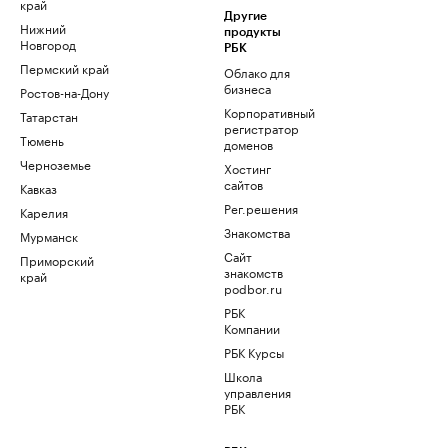
край
Другие
Нижний
продукты
Новгород
РБК
Пермский край
Облако для
бизнеса
Ростов-на-Дону
Корпоративный
Татарстан
регистратор
Тюмень
доменов
Черноземье
Хостинг
сайтов
Кавказ
Рег.решения
Карелия
Знакомства
Мурманск
Сайт
Приморский
знакомств
край
podbor.ru
РБК
Компании
РБК Курсы
Школа
управления
РБК