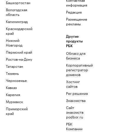
Башкортостан
информация
Вологодская
Редакция
область
Размещение
Калининград
рекламы
Краснодарский
край
Другие
Нижний
продукты
Новгород
РБК
Пермский край
Облако для
бизнеса
Ростов-на-Дону
Корпоративный
Татарстан
регистратор
Тюмень
доменов
Черноземье
Хостинг
сайтов
Кавказ
Рег.решения
Карелия
Знакомства
Мурманск
Сайт
Приморский
знакомств
край
podbor.ru
РБК
Компании