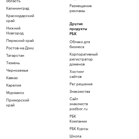
область
Размещение
Калининград
рекламы
Краснодарский
край
Другие
Нижний
продукты
Новгород
РБК
Пермский край
Облако для
бизнеса
Ростов-на-Дону
Корпоративный
Татарстан
регистратор
Тюмень
доменов
Черноземье
Хостинг
сайтов
Кавказ
Рег.решения
Карелия
Знакомства
Мурманск
Сайт
Приморский
знакомств
край
podbor.ru
РБК
Компании
РБК Курсы
Школа