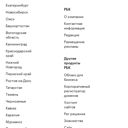
Екатеринбург
РБК
Новосибирск
О компании
Омск
Контактная
Башкортостан
информация
Вологодская
Редакция
область
Размещение
Калининград
рекламы
Краснодарский
край
Другие
Нижний
продукты
Новгород
РБК
Пермский край
Облако для
бизнеса
Ростов-на-Дону
Корпоративный
Татарстан
регистратор
Тюмень
доменов
Черноземье
Хостинг
сайтов
Кавказ
Рег.решения
Карелия
Знакомства
Мурманск
Сайт