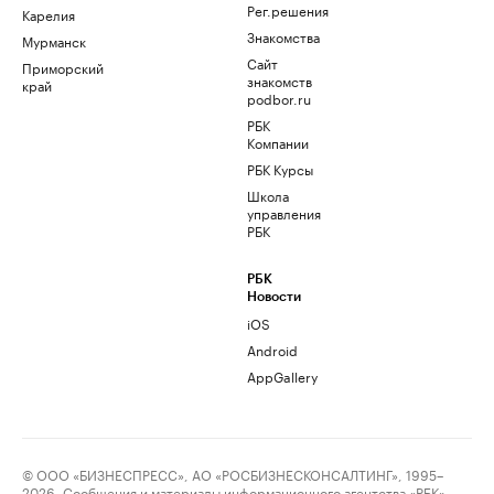
Рег.решения
Карелия
Знакомства
Мурманск
Сайт
Приморский
знакомств
край
podbor.ru
РБК
Компании
РБК Курсы
Школа
управления
РБК
РБК
Новости
iOS
Android
AppGallery
© ООО «БИЗНЕСПРЕСС», АО «РОСБИЗНЕСКОНСАЛТИНГ», 1995–
2026. Сообщения и материалы информационного агентства «РБК»