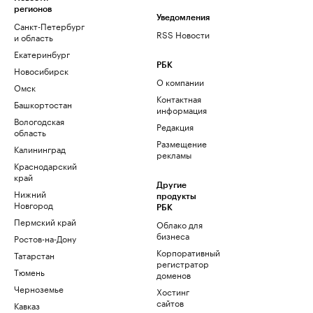
регионов
Уведомления
Санкт-Петербург
RSS Новости
и область
Екатеринбург
РБК
Новосибирск
О компании
Омск
Контактная
Башкортостан
информация
Вологодская
Редакция
область
Размещение
Калининград
рекламы
Краснодарский
край
Другие
Нижний
продукты
Новгород
РБК
Пермский край
Облако для
бизнеса
Ростов-на-Дону
Корпоративный
Татарстан
регистратор
Тюмень
доменов
Черноземье
Хостинг
сайтов
Кавказ