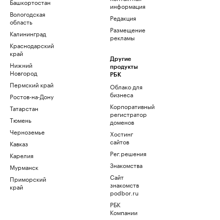
Башкортостан
информация
Вологодская
Редакция
область
Размещение
Калининград
рекламы
Краснодарский
край
Другие
Нижний
продукты
Новгород
РБК
Пермский край
Облако для
бизнеса
Ростов-на-Дону
Корпоративный
Татарстан
регистратор
Тюмень
доменов
Черноземье
Хостинг
сайтов
Кавказ
Рег.решения
Карелия
Знакомства
Мурманск
Сайт
Приморский
знакомств
край
podbor.ru
РБК
Компании