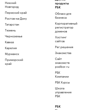
Нижний
продукты
Новгород
РБК
Пермский край
Облако для
бизнеса
Ростов-на-Дону
Корпоративный
Татарстан
регистратор
Тюмень
доменов
Черноземье
Хостинг
сайтов
Кавказ
Рег.решения
Карелия
Знакомства
Мурманск
Сайт
Приморский
знакомств
край
podbor.ru
РБК
Компании
РБК Курсы
Школа
управления
РБК
РБК