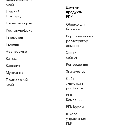
край
Другие
Нижний
продукты
Новгород
РБК
Пермский край
Облако для
бизнеса
Ростов-на-Дону
Корпоративный
Татарстан
регистратор
Тюмень
доменов
Черноземье
Хостинг
сайтов
Кавказ
Рег.решения
Карелия
Знакомства
Мурманск
Сайт
Приморский
знакомств
край
podbor.ru
РБК
Компании
РБК Курсы
Школа
управления
РБК