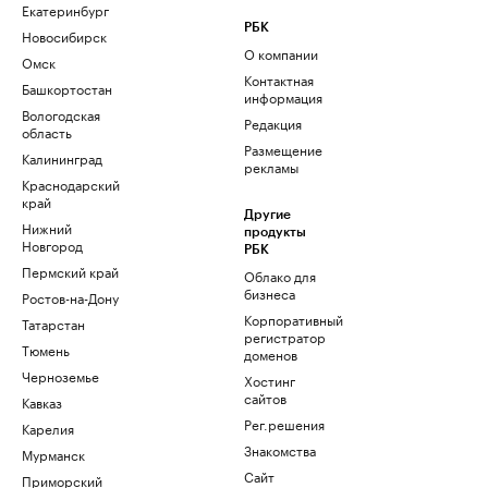
Екатеринбург
РБК
Новосибирск
О компании
Омск
Контактная
Башкортостан
информация
Вологодская
Редакция
область
Размещение
Калининград
рекламы
Краснодарский
край
Другие
Нижний
продукты
Новгород
РБК
Пермский край
Облако для
бизнеса
Ростов-на-Дону
Корпоративный
Татарстан
регистратор
Тюмень
доменов
Черноземье
Хостинг
сайтов
Кавказ
Рег.решения
Карелия
Знакомства
Мурманск
Сайт
Приморский