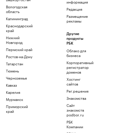
информация
Вологодская
Редакция
область
Размещение
Калининград
рекламы
Краснодарский
край
Другие
Нижний
продукты
Новгород
РБК
Пермский край
Облако для
бизнеса
Ростов-на-Дону
Корпоративный
Татарстан
регистратор
Тюмень
доменов
Черноземье
Хостинг
сайтов
Кавказ
Рег.решения
Карелия
Знакомства
Мурманск
Сайт
Приморский
знакомств
край
podbor.ru
РБК
Компании