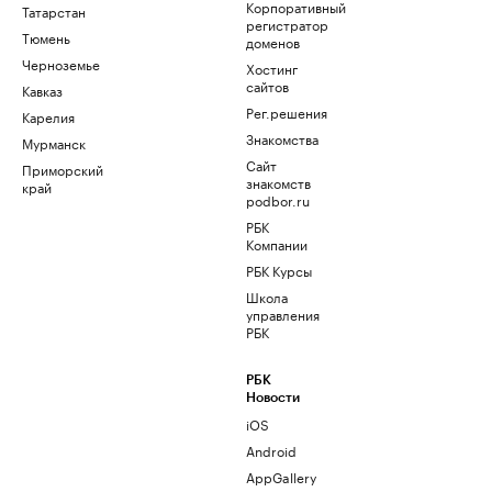
Корпоративный
Татарстан
регистратор
Тюмень
доменов
Черноземье
Хостинг
сайтов
Кавказ
Рег.решения
Карелия
Знакомства
Мурманск
Сайт
Приморский
знакомств
край
podbor.ru
РБК
Компании
РБК Курсы
Школа
управления
РБК
РБК
Новости
iOS
Android
AppGallery