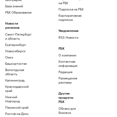
на РБК
База знаний
Подписка на РБК
РБК Образование
Корпоративная
подписка
Новости
регионов
Уведомления
Санкт-Петербург
RSS Новости
и область
Екатеринбург
РБК
Новосибирск
О компании
Омск
Контактная
Башкортостан
информация
Вологодская
Редакция
область
Размещение
Калининград
рекламы
Краснодарский
край
Другие
Нижний
продукты
Новгород
РБК
Пермский край
Облако для
бизнеса
Ростов-на-Дону