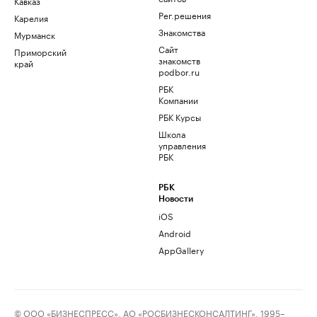
Кавказ
Рег.решения
Карелия
Знакомства
Мурманск
Сайт
Приморский
знакомств
край
podbor.ru
РБК
Компании
РБК Курсы
Школа
управления
РБК
РБК
Новости
iOS
Android
AppGallery
© ООО «БИЗНЕСПРЕСС», АО «РОСБИЗНЕСКОНСАЛТИНГ», 1995–