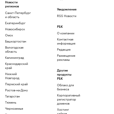
Новости
регионов
Уведомления
Санкт-Петербург
RSS Новости
и область
Екатеринбург
РБК
Новосибирск
О компании
Омск
Контактная
Башкортостан
информация
Вологодская
Редакция
область
Размещение
Калининград
рекламы
Краснодарский
край
Другие
Нижний
продукты
Новгород
РБК
Пермский край
Облако для
бизнеса
Ростов-на-Дону
Корпоративный
Татарстан
регистратор
Тюмень
доменов
Черноземье
Хостинг
сайтов