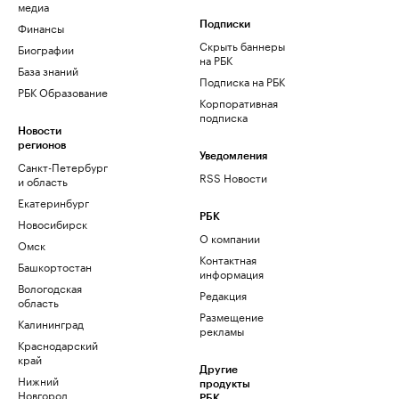
медиа
Финансы
Подписки
Скрыть баннеры
Биографии
на РБК
База знаний
Подписка на РБК
РБК Образование
Корпоративная
подписка
Новости
регионов
Уведомления
Санкт-Петербург
RSS Новости
и область
Екатеринбург
РБК
Новосибирск
О компании
Омск
Контактная
Башкортостан
информация
Вологодская
Редакция
область
Размещение
Калининград
рекламы
Краснодарский
край
Другие
Нижний
продукты
Новгород
РБК