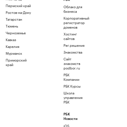
Пермский край
Облако для
бизнеса
Ростов-на-Дону
Корпоративный
Татарстан
регистратор
Тюмень
доменов
Черноземье
Хостинг
сайтов
Кавказ
Рег.решения
Карелия
Знакомства
Мурманск
Сайт
Приморский
знакомств
край
podbor.ru
РБК
Компании
РБК Курсы
Школа
управления
РБК
РБК
Новости
iOS