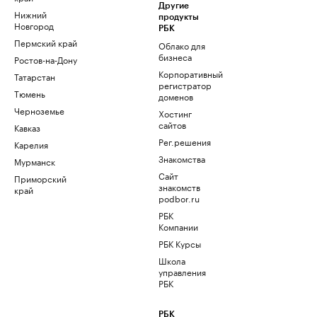
Другие
Нижний
продукты
Новгород
РБК
Пермский край
Облако для
бизнеса
Ростов-на-Дону
Корпоративный
Татарстан
регистратор
Тюмень
доменов
Черноземье
Хостинг
сайтов
Кавказ
Рег.решения
Карелия
Знакомства
Мурманск
Сайт
Приморский
знакомств
край
podbor.ru
РБК
Компании
РБК Курсы
Школа
управления
РБК
РБК