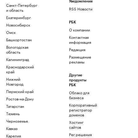
Уведомления
Санкт-Петербург
RSS Новости
и область
Екатеринбург
РБК
Новосибирск
О компании
Омск
Контактная
Башкортостан
информация
Вологодская
Редакция
область
Размещение
Калининград
рекламы
Краснодарский
край
Другие
Нижний
продукты
Новгород
РБК
Пермский край
Облако для
бизнеса
Ростов-на-Дону
Корпоративный
Татарстан
регистратор
Тюмень
доменов
Черноземье
Хостинг
сайтов
Кавказ
Рег.решения
Карелия