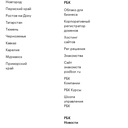
Новгород
РБК
Пермский край
Облако для
бизнеса
Ростов-на-Дону
Корпоративный
Татарстан
регистратор
Тюмень
доменов
Черноземье
Хостинг
сайтов
Кавказ
Рег.решения
Карелия
Знакомства
Мурманск
Сайт
Приморский
знакомств
край
podbor.ru
РБК
Компании
РБК Курсы
Школа
управления
РБК
РБК
Новости