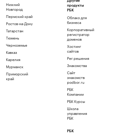
Другие
Нижний
продукты
Новгород
РБК
Пермский край
Облако для
бизнеса
Ростов-на-Дону
Корпоративный
Татарстан
регистратор
Тюмень
доменов
Черноземье
Хостинг
сайтов
Кавказ
Рег.решения
Карелия
Знакомства
Мурманск
Сайт
Приморский
знакомств
край
podbor.ru
РБК
Компании
РБК Курсы
Школа
управления
РБК
РБК