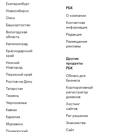
Екатеринбург
РБК
Новосибирск
О компании
Омск
Контактная
Башкортостан
информация
Вологодская
Редакция
область
Размещение
Калининград
рекламы
Краснодарский
край
Другие
Нижний
продукты
Новгород
РБК
Пермский край
Облако для
бизнеса
Ростов-на-Дону
Корпоративный
Татарстан
регистратор
Тюмень
доменов
Черноземье
Хостинг
сайтов
Кавказ
Рег.решения
Карелия
Знакомства
Мурманск
Сайт
Приморский