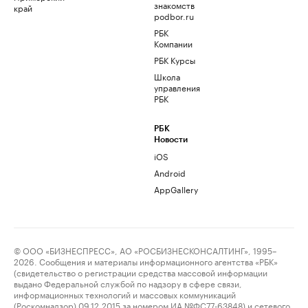
знакомств
край
podbor.ru
РБК
Компании
РБК Курсы
Школа
управления
РБК
РБК
Новости
iOS
Android
AppGallery
© ООО «БИЗНЕСПРЕСС», АО «РОСБИЗНЕСКОНСАЛТИНГ», 1995–
2026. Сообщения и материалы информационного агентства «РБК»
(свидетельство о регистрации средства массовой информации
выдано Федеральной службой по надзору в сфере связи,
информационных технологий и массовых коммуникаций
(Роскомнадзор) 09.12.2015 за номером ИА №ФС77-63848) и сетевого