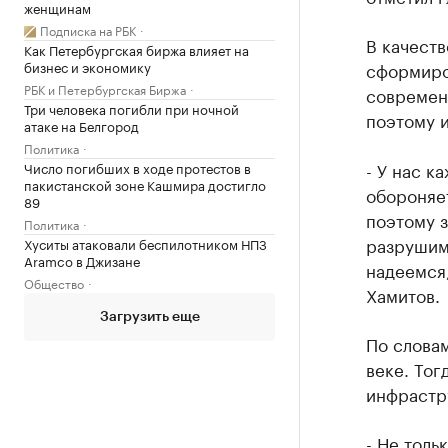
женщинам
Подписка на РБК
В качеств
Как Петербургская биржа влияет на
бизнес и экономику
сформиро
РБК и Петербургская Биржа
современн
Три человека погибли при ночной
поэтому 
атаке на Белгород
Политика
- У нас к
Число погибших в ходе протестов в
пакистанской зоне Кашмира достигло
обороняет
89
поэтому з
Политика
разрушим
Хуситы атаковали беспилотником НПЗ
Aramco в Джизане
надеемся,
Общество
Хамитов.
Загрузить еще
По слова
веке. Тог
инфрастр
- Не толь