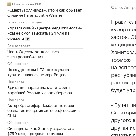
Подписка на РБК
Фото: Андр
«Смерть Голливуда». Кто и как срывает
слияние Paramount и Warner
Правител
Технологии и медиа
Управляющий «Центра недвижимости»
курортно
Уфы не смог взыскать ₽24 млн из
застоя. О
бюджета
медицинс
Башкортостан
Хамитова,
Часть Одессы осталась без
электроснабжения
тормозят 
Общество
на вопро
На саудовском НПЗ после удара
республик
хуситов начался пожар. Видео
рассматри
Политика
Британия нарастила мониторинг
будет уп
кораблей России у своих берегов
Политика
- Будет л
Актер Кристофер Ламберт потерял
сознание во время автограф-сессии в
Санатории
США
другого в
Общество
другая ис
Сила цвета. Как Stanley заработала
$750 млн, продавая термосы
отметил г