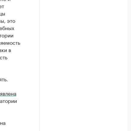
ет
цы
ы, это
чебных
атории
няемость
вки в
сть
ть.
явлена
натории
ена