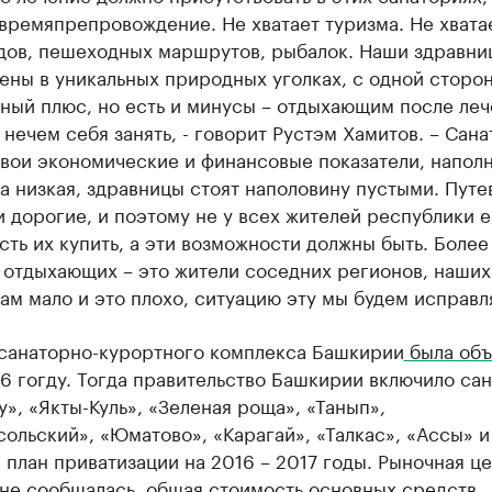
времяпрепровождение. Не хватает туризма. Не хвата
дов, пешеходных маршрутов, рыбалок. Наши здравни
ны в уникальных природных уголках, с одной сторон
ный плюс, но есть и минусы – отдыхающим после ле
нечем себя занять, - говорит Рустэм Хамитов. – Сан
свои экономические и финансовые показатели, напол
а низкая, здравницы стоят наполовину пустыми. Путе
 дорогие, и поэтому не у всех жителей республики е
ть их купить, а эти возможности должны быть. Более
 отдыхающих – это жители соседних регионов, наших
ам мало и это плохо, ситуацию эту мы будем исправля
санаторно-курортного комплекса Башкирии
была объ
6 гогду. Тогда правительство Башкирии включило са
у», «Якты-Куль», «Зеленая роща», «Танып»,
ольский», «Юматово», «Карагай», «Талкас», «Ассы» и
 план приватизации на 2016 – 2017 годы. Рыночная ц
 не сообщалась, общая стоимость основных средств