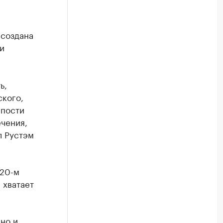
 создана
и
ь,
ского,
епости
чения,
л Рустэм
 20-м
 хватает
 но и