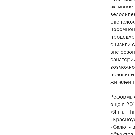
активное 
велосипе
расположе
несомнен
процедур 
снизили 
вне сезон
санатории
возможнос
половины
жителей т
Реформа 
еще в 201
«Янган-Та
«Красноус
«Салют» в
объектов