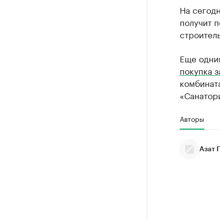
На сегод
получит 
строитель
Еще одни
покупка з
комбинат
«Санатори
Авторы
Азат 