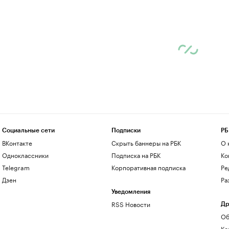
Социальные сети
Подписки
РБ
ВКонтакте
Скрыть баннеры на РБК
О 
Одноклассники
Подписка на РБК
Ко
Telegram
Корпоративная подписка
Ре
Дзен
Ра
Уведомления
RSS Новости
Др
Об
Ко