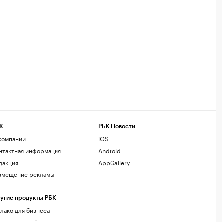
К
РБК Новости
компании
iOS
нтактная информация
Android
дакция
AppGallery
змещение рекламы
угие продукты РБК
лако для бизнеса
рпоративный регистратор