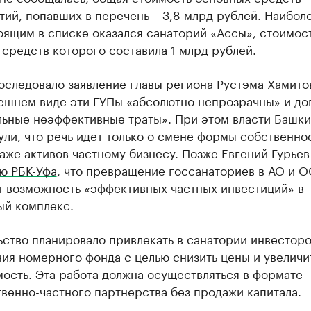
ий, попавших в перечень – 3,8 млрд рублей. Наибол
оящим в списке оказался санаторий «Ассы», стоимос
средств которого составила 1 млрд рублей.
оследовало заявление главы региона Рустэма Хамитов
нешнем виде эти ГУПы «абсолютно непрозрачны» и до
льные неэффективные траты». При этом власти Башк
ли, что речь идет только о смене формы собственнос
аже активов частному бизнесу. Позже Евгений Гурьев
ю РБК-Уфа
, что превращение госсанаториев в АО и 
т возможность «эффективных частных инвестиций» в
ый комплекс.
ство планировало привлекать в санатории инвесторо
ия номерного фонда с целью снизить цены и увеличи
ость. Эта работа должна осуществляться в формате
венно-частного партнерства без продажи капитала.