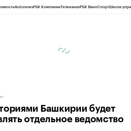
жимость
Autonews
РБК Компании
Телеканал
РБК Вино
Спорт
Школа упра
д
Стиль
Крипто
РБК Бизнес-среда
Дискуссионный клуб
Исследования
К
рагентов
Политика
Экономика
Бизнес
Технологии и медиа
Финансы
Рын
ан
ториями Башкирии будет
влять отдельное ведомство