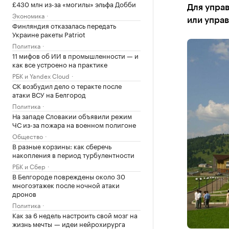
£430 млн из-за «могилы» эльфа Добби
Для упра
Экономика
или упра
Финляндия отказалась передать
Украине ракеты Patriot
Политика
11 мифов об ИИ в промышленности — и
как все устроено на практике
РБК и Yandex Cloud
СК возбудил дело о теракте после
атаки ВСУ на Белгород
Политика
На западе Словакии объявили режим
ЧС из-за пожара на военном полигоне
Общество
В разные корзины: как сберечь
накопления в период турбулентности
РБК и Сбер
В Белгороде повреждены около 30
многоэтажек после ночной атаки
дронов
Политика
Как за 6 недель настроить свой мозг на
жизнь мечты — идеи нейрохирурга