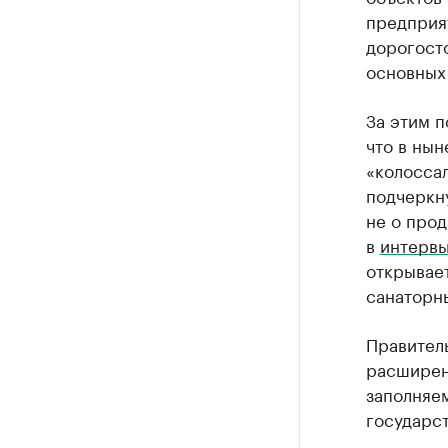
предприят
дорогост
основных 
За этим п
что в ны
«колосса
подчеркну
не о прод
в
интервь
открывае
санаторн
Правитель
расширен
заполняем
государст