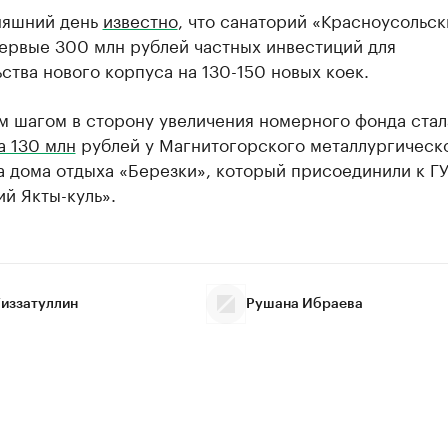
няшний день
известно
, что санаторий «Красноусольск
первые 300 млн рублей частных инвестиций для
ства нового корпуса на 130-150 новых коек.
м шагом в сторону увеличения номерного фонда стал
а 130 млн
рублей у Магнитогорского металлургическ
а дома отдыха «Березки», который присоединили к Г
й Якты-куль».
Гиззатуллин
Рушана Ибраева