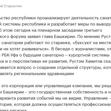
ей Старостин
ьство республики проанализирует деятельность сана
й системы республики и разработает меры по выводу
б этом сегодня на пленарном заседании третьего
кого форума заявил глава Башкирии. По мнению Рус
 санатории работают по старинке, «буксуют на месте
и не хотят развиваться». В беседе с журналистами, о
с РБК-Уфа о будущем санаторно – курортной системы
и и о перспективах ее развития, Рустэм Хамитов сказ
вается вопрос о создании отдельной структуры, кот
равлять региональными здравницами
и это корпорация или управляющая компания, мы реш
 Башкирии – это государственная собственность и н
арианта развития событий мы не видим. Управление –
тория, которая должна осуществляться профессионал
лава региона.