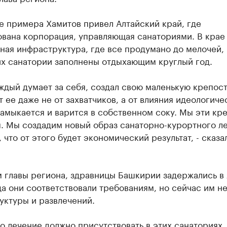
е примера Хамитов привел Алтайский край, где
вана корпорация, управляющая санаториями. В крае
ая инфраструктура, где все продумано до мелочей, 
их санатории заполнены отдыхающим круглый год.
аждый думает за себя, создал свою маленькую крепост
 ее даже не от захватчиков, а от влияния идеологиче
амыкается и варится в собственном соку. Мы эти кр
. Мы создадим новый образ санаторно-курортного ле
 что от этого будет экономический результат, - сказа
м главы региона, здравницы Башкирии задержались в
да они соответствовали требованиям, но сейчас им не
уктуры и развлечений.
ко лечение должно присутствовать в этих санаториях,