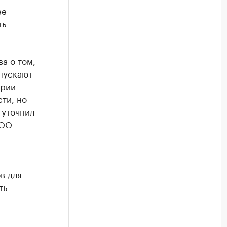
ее
ть
а о том,
пускают
ирии
ти, но
 уточнил
ООО
в для
ть