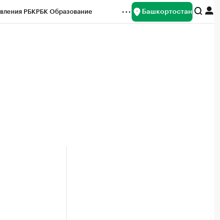
Башкортостан
вления РБК
РБК Образование
редитные рейтинги
Франшизы
Газета
ок наличной валюты