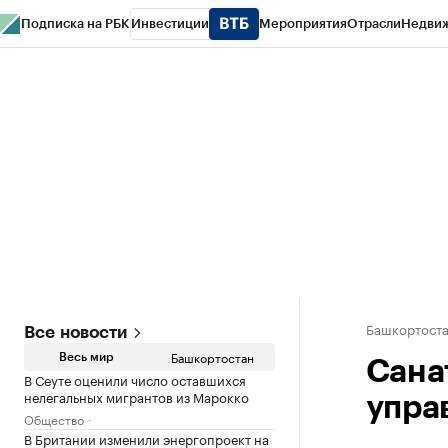
Подписка на РБК
Инвестиции
Мероприятия
Отрасли
Недви
РБК Курсы
РБК Life
Тренды
Визионеры
Национальные проекты
Горо
Спецпроекты СПб
Конференции СПб
Спецпроекты
Проверка конт
Башкортост
Все новости
Башкортостан
Весь мир
Сана
В Сеуте оценили число оставшихся
нелегальных мигрантов из Марокко
упра
Общество
В Британии изменили энергопроект на