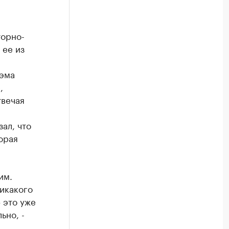
торно-
 ее из
тэма
,
твечая
ал, что
орая
им.
икакого
 это уже
ьно, -