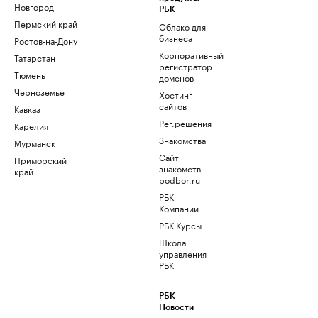
Новгород
РБК
Пермский край
Облако для
бизнеса
Ростов-на-Дону
Корпоративный
Татарстан
регистратор
Тюмень
доменов
Черноземье
Хостинг
сайтов
Кавказ
Рег.решения
Карелия
Знакомства
Мурманск
Сайт
Приморский
знакомств
край
podbor.ru
РБК
Компании
РБК Курсы
Школа
управления
РБК
РБК
Новости