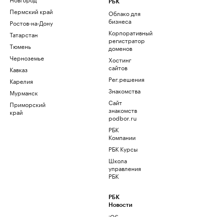
РБК
Пермский край
Облако для
бизнеса
Ростов-на-Дону
Корпоративный
Татарстан
регистратор
Тюмень
доменов
Черноземье
Хостинг
сайтов
Кавказ
Рег.решения
Карелия
Знакомства
Мурманск
Сайт
Приморский
знакомств
край
podbor.ru
РБК
Компании
РБК Курсы
Школа
управления
РБК
РБК
Новости
iOS