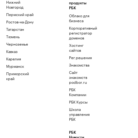
Нижний
продукты
Новгород
РБК
Пермский край
Облако для
бизнеса
Ростов-на-Дону
Корпоративный
Татарстан
регистратор
Тюмень
доменов
Черноземье
Хостинг
сайтов
Кавказ
Рег.решения
Карелия
Знакомства
Мурманск
Сайт
Приморский
знакомств
край
podbor.ru
РБК
Компании
РБК Курсы
Школа
управления
РБК
РБК
Новости