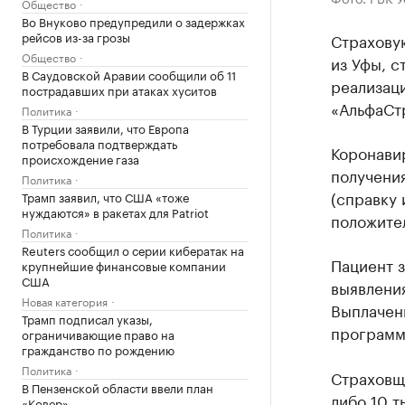
Общество
Во Внуково предупредили о задержках
рейсов из-за грозы
Страховую
Общество
из Уфы, с
В Саудовской Аравии сообщили об 11
реализаци
пострадавших при атаках хуситов
«АльфаСт
Политика
В Турции заявили, что Европа
потребовала подтверждать
Коронавир
происхождение газа
получени
Политика
(справку 
Трамп заявил, что США «тоже
нуждаются» в ракетах для Patriot
положител
Политика
Reuters сообщил о серии кибератак на
Пациент 
крупнейшие финансовые компании
США
выявления
Новая категория
Выплачен
Трамп подписал указы,
программы
ограничивающие право на
гражданство по рождению
Политика
Страховщи
В Пензенской области ввели план
либо 10 т
«Ковер»