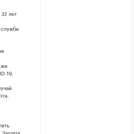
 32 лет
-службе
ля
кже
D-19.
лучай
рта.
пять
. Защита