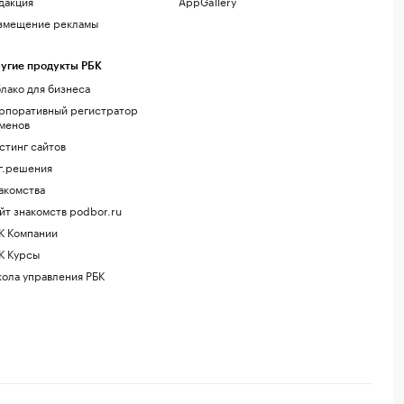
дакция
AppGallery
змещение рекламы
угие продукты РБК
лако для бизнеса
рпоративный регистратор
менов
стинг сайтов
г.решения
акомства
йт знакомств podbor.ru
К Компании
К Курсы
ола управления РБК