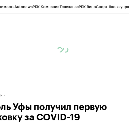
жимость
Autonews
РБК Компании
Телеканал
РБК Вино
Спорт
Школа упра
д
Стиль
Крипто
РБК Бизнес-среда
Дискуссионный клуб
Исследования
К
рагентов
Политика
Экономика
Бизнес
Технологии и медиа
Финансы
Рын
ан
ль Уфы получил первую
ховку за COVID-19