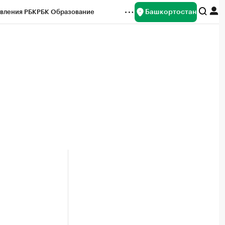
Башкортостан
вления РБК
РБК Образование
редитные рейтинги
Франшизы
Газета
ок наличной валюты