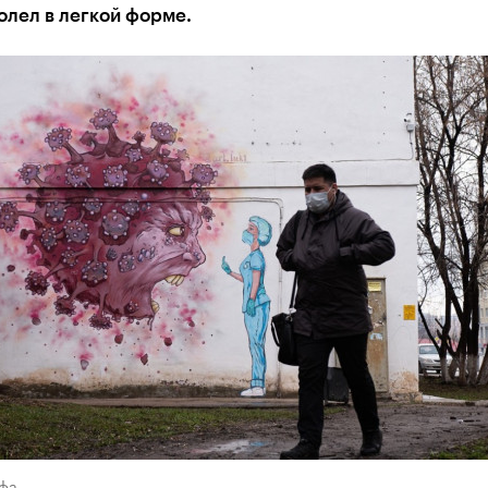
олел в легкой форме.
Уфа