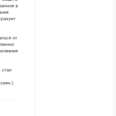
ванное в
ания
трахует
аться от
твенно
ахования
 стал
сиян.\