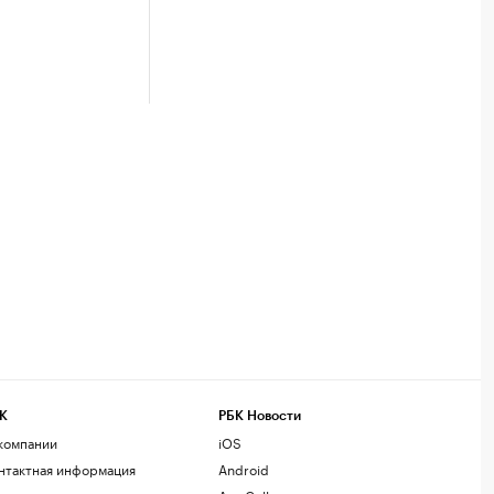
К
РБК Новости
компании
iOS
нтактная информация
Android