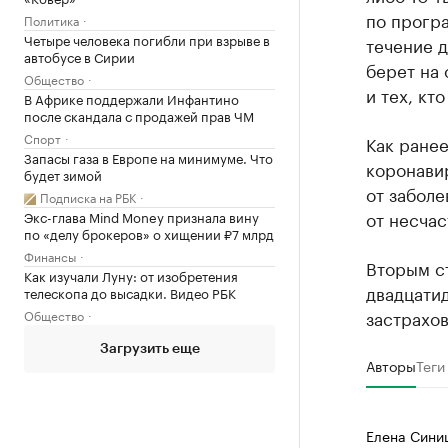
по прогр
Политика
Четыре человека погибли при взрыве в
течение д
автобусе в Сирии
берет на 
Общество
и тех, кт
В Африке поддержали Инфантино
после скандала с продажей прав ЧМ
Спорт
Как ране
Запасы газа в Европе на минимуме. Что
коронави
будет зимой
от заболе
Подписка на РБК
от несчас
Экс-глава Mind Money признала вину
по «делу брокеров» о хищении ₽7 млрд
Финансы
Вторым ст
Как изучали Луну: от изобретения
двадцати
телескопа до высадки. Видео РБК
застрахов
Общество
Загрузить еще
Авторы
Теги
Елена Сини