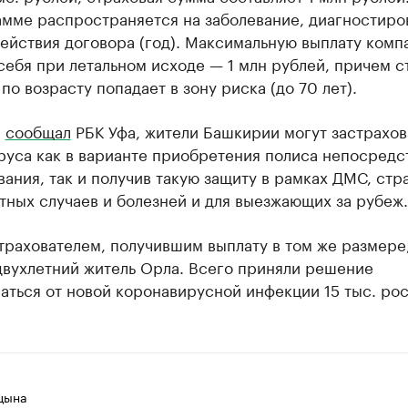
амме распространяется на заболевание, диагностиро
ействия договора (год). Максимальную выплату комп
себя при летальном исходе — 1 млн рублей, причем с
о по возрасту попадает в зону риска (до 70 лет).
е
сообщал
РБК Уфа, жители Башкирии могут застрахов
руса как в варианте приобретения полиса непосредс
вания, так и получив такую защиту в рамках ДМС, стр
тных случаев и болезней и для выезжающих за рубеж.
рахователем, получившим выплату в том же размере,
двухлетний житель Орла. Всего приняли решение
аться от новой коронавирусной инфекции 15 тыс. рос
цына