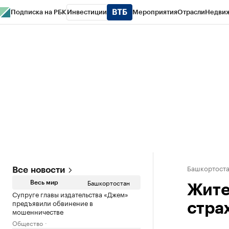
Подписка на РБК
Инвестиции
Мероприятия
Отрасли
Недви
РБК Курсы
РБК Life
Тренды
Визионеры
Национальные проекты
Горо
Спецпроекты СПб
Конференции СПб
Спецпроекты
Проверка конт
Башкортост
Все новости
Башкортостан
Весь мир
Жите
Супруге главы издательства «Джем»
предъявили обвинение в
стра
мошенничестве
Общество