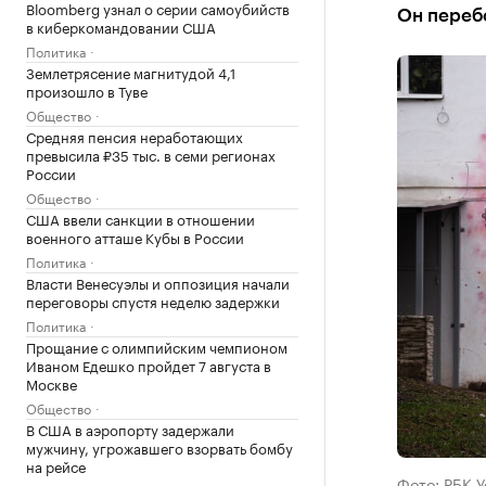
Bloomberg узнал о серии самоубийств
Он переб
в киберкомандовании США
Политика
Землетрясение магнитудой 4,1
произошло в Туве
Общество
Средняя пенсия неработающих
превысила ₽35 тыс. в семи регионах
России
Общество
США ввели санкции в отношении
военного атташе Кубы в России
Политика
Власти Венесуэлы и оппозиция начали
переговоры спустя неделю задержки
Политика
Прощание с олимпийским чемпионом
Иваном Едешко пройдет 7 августа в
Москве
Общество
В США в аэропорту задержали
мужчину, угрожавшего взорвать бомбу
на рейсе
Фото: РБК 