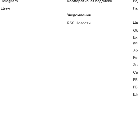
Telegram
Корпоративная подписка
Ре
Дзен
Ра
Уведомления
RSS Новости
Др
Об
Ко
до
Хо
Ре
Зн
Са
РБ
РБ
Шк