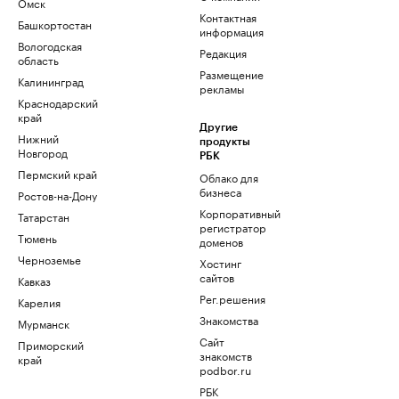
Омск
Контактная
Башкортостан
информация
Вологодская
Редакция
область
Размещение
Калининград
рекламы
Краснодарский
край
Другие
Нижний
продукты
Новгород
РБК
Пермский край
Облако для
бизнеса
Ростов-на-Дону
Корпоративный
Татарстан
регистратор
Тюмень
доменов
Черноземье
Хостинг
сайтов
Кавказ
Рег.решения
Карелия
Знакомства
Мурманск
Сайт
Приморский
знакомств
край
podbor.ru
РБК