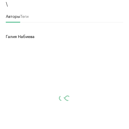
\
Авторы
Теги
Галия Набиева