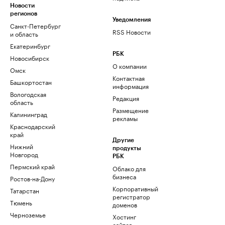
Новости
регионов
Уведомления
Санкт-Петербург
RSS Новости
и область
Екатеринбург
РБК
Новосибирск
О компании
Омск
Контактная
Башкортостан
информация
Вологодская
Редакция
область
Размещение
Калининград
рекламы
Краснодарский
край
Другие
Нижний
продукты
Новгород
РБК
Пермский край
Облако для
бизнеса
Ростов-на-Дону
Корпоративный
Татарстан
регистратор
Тюмень
доменов
Черноземье
Хостинг
сайтов