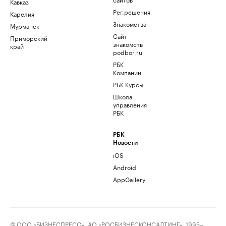
Кавказ
Рег.решения
Карелия
Знакомства
Мурманск
Сайт
Приморский
знакомств
край
podbor.ru
РБК
Компании
РБК Курсы
Школа
управления
РБК
РБК
Новости
iOS
Android
AppGallery
© ООО «БИЗНЕСПРЕСС», АО «РОСБИЗНЕСКОНСАЛТИНГ», 1995–