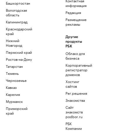
Контактная
Башкортостан
информация
Вологодская
Редакция
область
Размещение
Калининград
рекламы
Краснодарский
край
Другие
Нижний
продукты
Новгород
РБК
Пермский край
Облако для
бизнеса
Ростов-на-Дону
Корпоративный
Татарстан
регистратор
Тюмень
доменов
Черноземье
Хостинг
сайтов
Кавказ
Рег.решения
Карелия
Знакомства
Мурманск
Сайт
Приморский
знакомств
край
podbor.ru
РБК
Компании