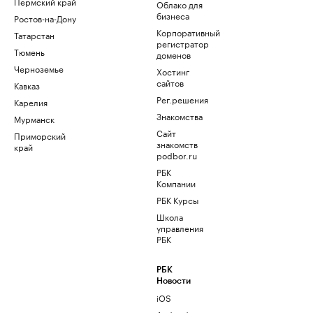
Пермский край
Облако для
бизнеса
Ростов-на-Дону
Корпоративный
Татарстан
регистратор
Тюмень
доменов
Черноземье
Хостинг
сайтов
Кавказ
Рег.решения
Карелия
Знакомства
Мурманск
Сайт
Приморский
знакомств
край
podbor.ru
РБК
Компании
РБК Курсы
Школа
управления
РБК
РБК
Новости
iOS