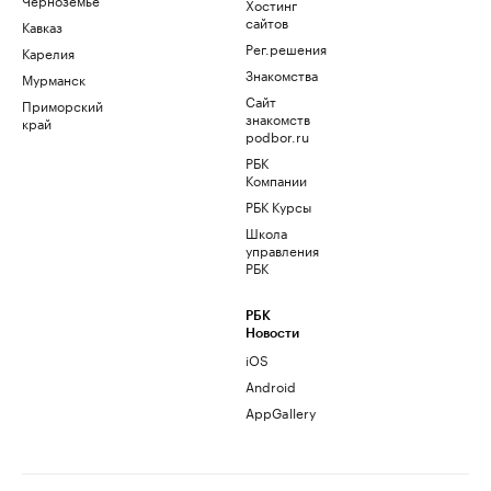
Хостинг
сайтов
Кавказ
Рег.решения
Карелия
Знакомства
Мурманск
Сайт
Приморский
знакомств
край
podbor.ru
РБК
Компании
РБК Курсы
Школа
управления
РБК
РБК
Новости
iOS
Android
AppGallery