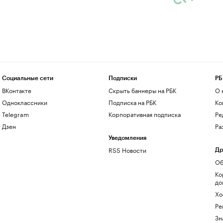
Социальные сети
Подписки
РБ
ВКонтакте
Скрыть баннеры на РБК
О 
Одноклассники
Подписка на РБК
Ко
Telegram
Корпоративная подписка
Ре
Дзен
Ра
Уведомления
RSS Новости
Др
Об
Ко
до
Хо
Ре
Зн