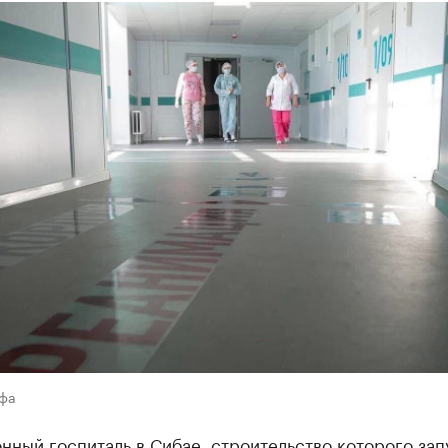
Уфа
ный госпиталь в Сибае, строительство которого зап