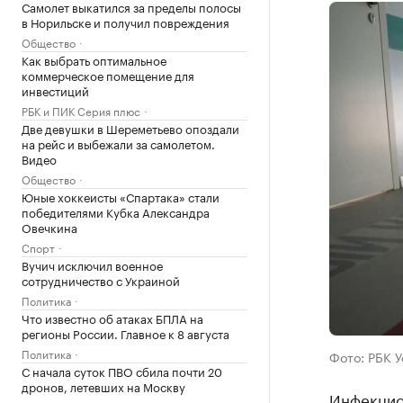
Самолет выкатился за пределы полосы
в Норильске и получил повреждения
Общество
Как выбрать оптимальное
коммерческое помещение для
инвестиций
РБК и ПИК Серия плюс
Две девушки в Шереметьево опоздали
на рейс и выбежали за самолетом.
Видео
Общество
Юные хоккеисты «Спартака» стали
победителями Кубка Александра
Овечкина
Спорт
Вучич исключил военное
сотрудничество с Украиной
Политика
Что известно об атаках БПЛА на
регионы России. Главное к 8 августа
Политика
Фото: РБК 
С начала суток ПВО сбила почти 20
дронов, летевших на Москву
Инфекцион