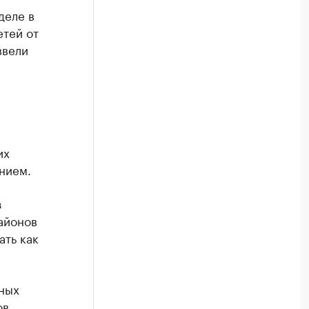
деле в
етей от
ввели
их
нием.
з
айонов
ать как
ных
в,