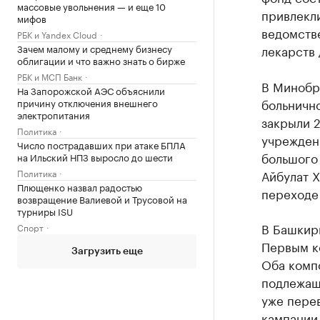
массовые увольнения — и еще 10
привлекл
мифов
ведомств
РБК и Yandex Cloud
Зачем малому и среднему бизнесу
лекарств 
облигации и что важно знать о бирже
РБК и МСП Банк
В Минобр
На Запорожской АЭС объяснили
больнично
причину отключения внешнего
электропитания
закрыли 
Политика
учрежден
Число пострадавших при атаке БПЛА
большого 
на Ильский НПЗ выросло до шести
Политика
Айбулат Х
Плющенко назвал радостью
переходе 
возвращение Валиевой и Трусовой на
турниры ISU
В Башкир
Спорт
Первым ко
Загрузить еще
Оба компо
подлежащ
уже пере
кампании