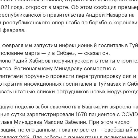
021 года, откроют в марте. Об этом сообщил премье
республиканского правительства Андрей Назаров на
и республиканского оперштаба по борьбе с коронави
4 февраля.
 февраля мы запустим инфекционный госпиталь в Туй
половине марта — и в Сибае», — сказал он.
иона Радий Хабиров поручил ускорить темпы строите
ктов. Региональному Минздраву совместно с
литетами поручено провести перегруппировку сил и
открытия инфекционных госпиталей в Туймазах и Сиб
вать штатные списки сотрудников новых медучрежде
дшую неделю заболеваемость в Башкирии выросла на
ние сутки зарегистрировали 1678 пациентов с COVID
глава Минздрава Максим Забелин. При этом число
заций, по его данным, пока не растет — свободный 
авляет 24%. Для работы с пациентами в поликлиники