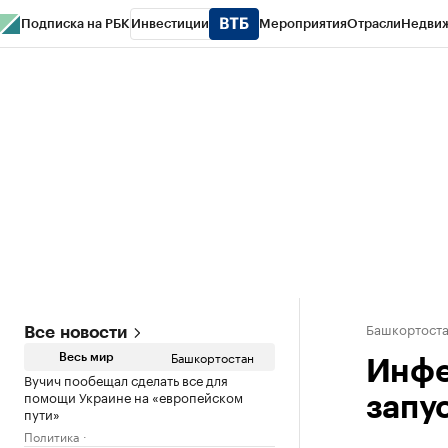
Подписка на РБК
Инвестиции
Мероприятия
Отрасли
Недви
РБК Курсы
РБК Life
Тренды
Визионеры
Национальные проекты
Горо
Спецпроекты СПб
Конференции СПб
Спецпроекты
Проверка конт
Башкортост
Все новости
Башкортостан
Весь мир
Инфе
Вучич пообещал сделать все для
помощи Украине на «европейском
запус
пути»
Политика