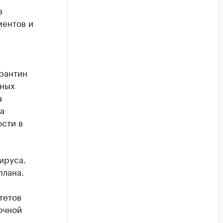
в
ментов и
арантин
ьных
а
а
ости в
ируса.
плана.
тетов
очной