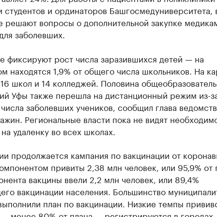
и студентов и ординаторов Башгосмедуниверситета, 
е решают вопросы о дополнительной закупке медика
для заболевших.
е фиксируют рост числа заразившихся детей — на
м находятся 1,9% от общего числа школьников. На к
216 школ и 14 колледжей. Половина общеобразовател
ий Уфы также перешла на дистанционный режим из-з
числа заболевших учеников, сообщил глава ведомств
ажин. Региональные власти пока не видят необходим
на удаленку во всех школах.
ии продолжается кампания по вакцинации от коронав
мпонентом привиты 2,38 млн человек, или 95,9% от 
нента вакцины ввели 2,2 млн человек, или 89,4%
его вакцинации населения. Большинство муниципали
выполнили план по вакцинации. Низкие темпы привив
 — менее 80% от плана — регистрируются в городах