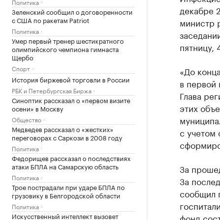
Политика
декабре 2
Зеленский сообщил о договоренности
с США по ракетам Patriot
министр 
Политика
заседани
Умер первый тренер шестикратного
пятницу, 
олимпийского чемпиона гимнаста
Щербо
Спорт
«До конца
История биржевой торговли в России
в первой 
РБК и Петербургская Биржа
Глава рег
Синоптик рассказал о «первом визите
этих объе
осени» в Москву
муниципа
Общество
Медведев рассказал о «жестких»
с учетом 
переговорах с Саркози в 2008 году
сформиро
Политика
Федорищев рассказал о последствиях
атаки БПЛА на Самарскую область
За проше
Политика
За послед
Трое пострадали при ударе БПЛА по
сообщил 
грузовику в Белгородской области
госпитали
Политика
Искусственный интеллект вызовет
фонд сост