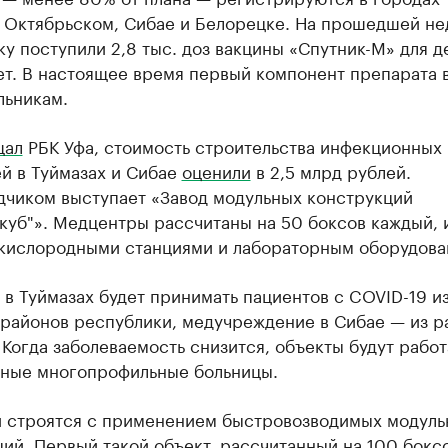
, Октябрьском, Сибае и Белорецке. На прошедшей не
у поступили 2,8 тыс. доз вакцины «Спутник-М» для д
лет. В настоящее время первый компонент препарата 
льникам.
щал
РБК Уфа, стоимость строительства инфекционных
й в Туймазах и Сибае
оценили
в 2,5 млрд рублей.
дчиком выступает «Завод модульных конструкций
куб"». Медцентры рассчитаны на 50 боксов каждый, 
 кислородными станциями и лабораторным оборудова
 в Туймазах будет принимать пациентов с COVID-19 и
 районов республики, медучреждение в Сибае — из р
 Когда заболеваемость снизится, объекты будут работ
ные многопрофильные больницы.
и строятся с применением быстровозводимых модуль
ий. Первый такой объект, рассчитанный на 100 боксо