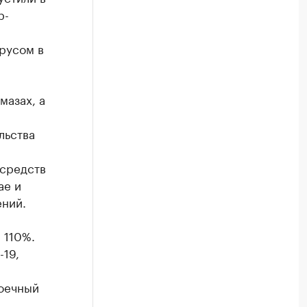
р-
русом в
мазах, а
льства
 средств
ае и
ний.
 110%.
-19,
коечный