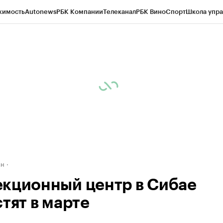
жимость
Autonews
РБК Компании
Телеканал
РБК Вино
Спорт
Школа упра
д
Стиль
Крипто
РБК Бизнес-среда
Дискуссионный клуб
Исследования
К
рагентов
Политика
Экономика
Бизнес
Технологии и медиа
Финансы
Рын
ан
кционный центр в Сибае
тят в марте