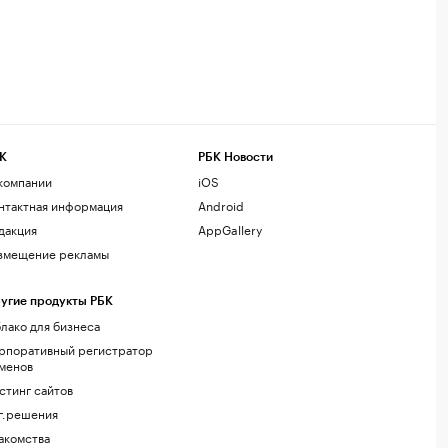
К
РБК Новости
компании
iOS
нтактная информация
Android
дакция
AppGallery
змещение рекламы
угие продукты РБК
лако для бизнеса
рпоративный регистратор
менов
стинг сайтов
г.решения
акомства