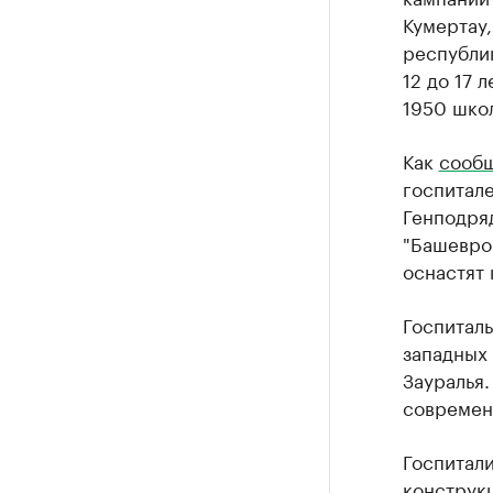
Кумертау
республик
12 до 17 
1950 шко
Как
сооб
госпитале
Генподря
"Башевро
оснастят
Госпиталь
западных
Зауралья.
современ
Госпитал
конструкц