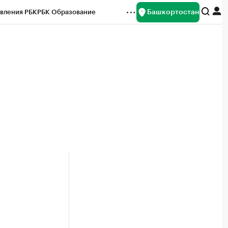
Башкортостан
вления РБК
РБК Образование
редитные рейтинги
Франшизы
Газета
ок наличной валюты