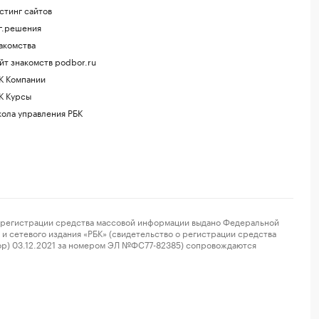
стинг сайтов
г.решения
акомства
йт знакомств podbor.ru
К Компании
К Курсы
ола управления РБК
регистрации средства массовой информации выдано Федеральной
и сетевого издания «РБК» (свидетельство о регистрации средства
ор) 03.12.2021 за номером ЭЛ №ФС77-82385) сопровождаются