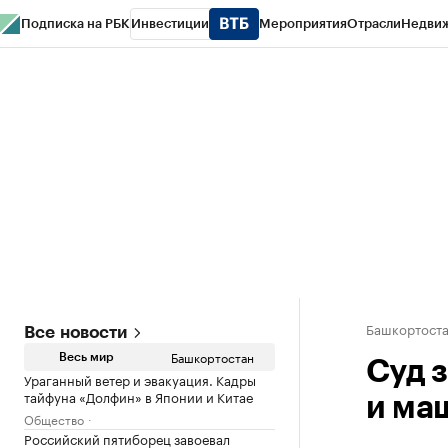
Подписка на РБК
Инвестиции
Мероприятия
Отрасли
Недви
РБК Курсы
РБК Life
Тренды
Визионеры
Национальные проекты
Горо
Спецпроекты СПб
Конференции СПб
Спецпроекты
Проверка конт
Башкортост
Все новости
Башкортостан
Весь мир
Суд 
Ураганный ветер и эвакуация. Кадры
тайфуна «Долфин» в Японии и Китае
и ма
Общество
Российский пятиборец завоевал