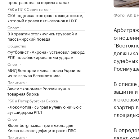
пространства на первых этажах
РБК и ПИК Серия плюс
Фото: АК В
СКА подписал контракт с защитником,
который провел пять сезонов в НХЛ
Спорт
Арбитраж
В Хорватии столкнулись грузовой и
отношени
пассажирский поезда
"Востокн
Общество
Футболист «Акрона» установил рекорд
должника
РПЛ по заблокированным ударам
судебных
Спорт
Росимуще
МИД Болгарии вызвал посла Украины
из-за взрыва беспилотника
Политика
В списке
Зачем экономике России нужна
защитили 
товарная биржа
люксовые 
РБК и Петербургская Биржа
квартир в
«Локомотив» сыграл нулевую ничью с
аутсайдером РПЛ
площадью 
Спорт
Bloomberg назвал три выхода для
В опреде
Киева на фоне дефицита ракет ПВО
дадут ком
Политика