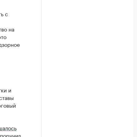
ь с
во на
это
дзорное
ки и
ставы
рговый
шалось
 поручил