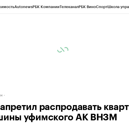
жимость
Autonews
РБК Компании
Телеканал
РБК Вино
Спорт
Школа упра
д
Стиль
Крипто
РБК Бизнес-среда
Дискуссионный клуб
Исследования
К
рагентов
Политика
Экономика
Бизнес
Технологии и медиа
Финансы
Рын
ан
запретил распродавать квар
шины уфимского АК ВНЗМ