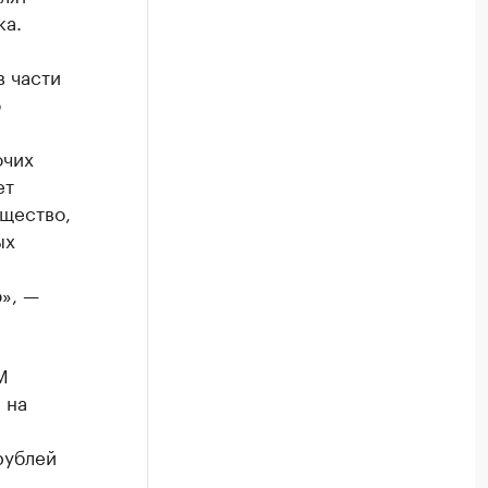
ка.
в части
о
очих
ет
ущество,
ых
», —
М
 на
рублей