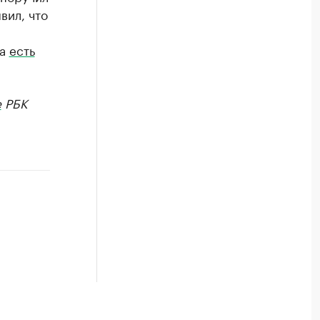
вил, что
ва
есть
е
РБК