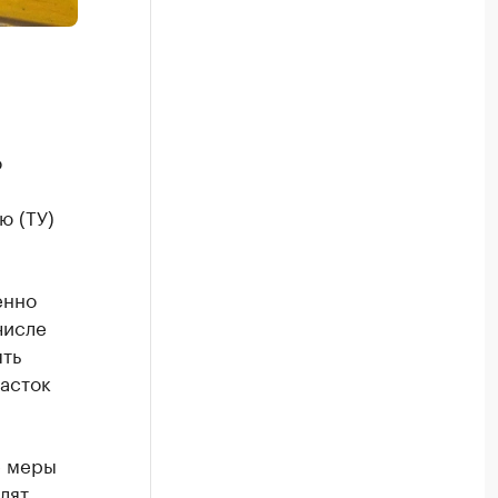
о
ю (ТУ)
енно
числе
ять
часток
е меры
лят