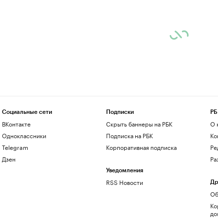
Социальные сети
Подписки
РБ
ВКонтакте
Скрыть баннеры на РБК
О 
Одноклассники
Подписка на РБК
Ко
Telegram
Корпоративная подписка
Ре
Дзен
Ра
Уведомления
RSS Новости
Др
Об
Ко
до