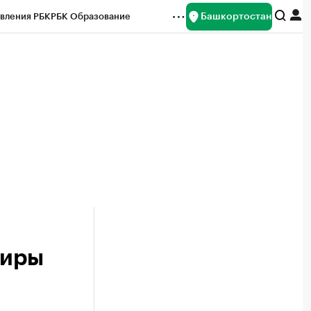
Башкортостан
вления РБК
РБК Образование
редитные рейтинги
Франшизы
Газета
ок наличной валюты
тиры