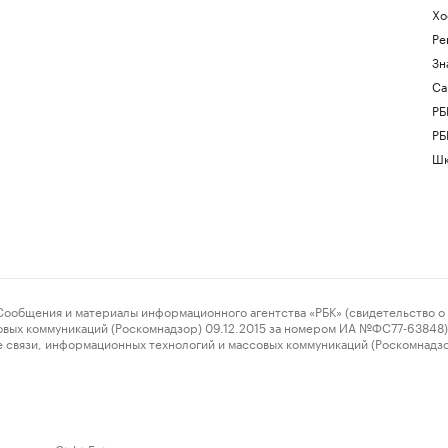
Хо
Ре
Зн
Са
РБ
РБ
Шк
ения и материалы информационного агентства «РБК» (свидетельство о 
овых коммуникаций (Роскомнадзор) 09.12.2015 за номером ИА №ФС77-63848) 
 связи, информационных технологий и массовых коммуникаций (Роскомнадз