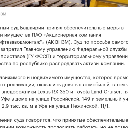
НЗМ
ный суд Башкирии принял обеспечительные меры в
и имущества ПАО «Акционерная компания
ефтезаводмонтаж"» (АК ВНЗМ). Суд по просьбе самог
 запретил Главному управлению Федеральной службы
 приставов (ГУ ФССП) и территориальному управлени
ства по республике распродавать активы компании.
 движимого и недвижимого имущества, которое врем
от реализации, оказались девять автомобилей, в том 
внедорожники Lexus RX 350 и Toyota Land Cruiser, п
 Уфе в доме на улице Российской, 149 и земельный у
2,9 тыс. кв. м в Уфе на улице Нежинской, 11/1.
лении суда говорится, что принятые обеспечительны
пании возможность продолжать работать, но не позво