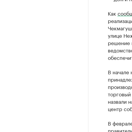
Как
сооб
реализац
Чекмагуш
улице Не
решение 
ведомство
обеспечи
В начале
принадле
производ
торговый
назвали н
центр соб
В феврал
правител