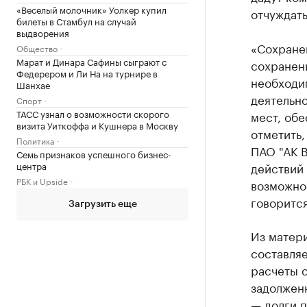
«Веселый молочник» Уолкер купил
отчуждать
билеты в Стамбул на случай
выдворения
«Сохранен
Общество
Марат и Динара Сафины сыграют с
сохранен
Федерером и Ли На на турнире в
необходи
Шанхае
деятельно
Спорт
ТАСС узнал о возможности скорого
мест, обе
визита Уиткоффа и Кушнера в Москву
отметить,
Политика
ПАО "АК 
Семь признаков успешного бизнес-
центра
действий
РБК и Upside
возможно
говорится
Загрузить еще
Из матери
составляе
расчеты 
задолженн
— долги п