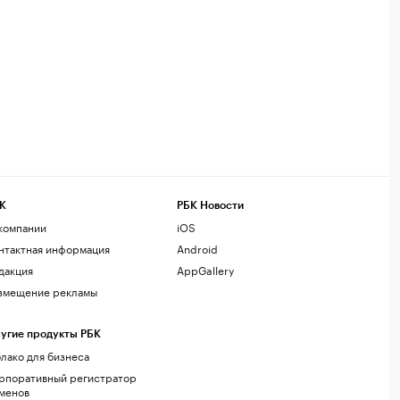
К
РБК Новости
компании
iOS
нтактная информация
Android
дакция
AppGallery
змещение рекламы
угие продукты РБК
лако для бизнеса
рпоративный регистратор
менов