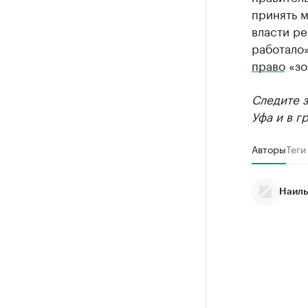
принять м
власти ре
работало
право
«зо
Следите 
Уфа и в г
Авторы
Теги
Наиль