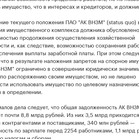
 имущество, что в интересах и кредиторов, и должни
ие текущего положения ПАО "АК ВНЗМ" (status quo) 
ия имущественного комплекса должника обусловлен
мостью продолжения осуществления хозяйственной
сти и, как следствие, возможностью сохранения раб
спечения выплаты заработной платы. При этом следу
 что в результате наложения запретов на спорное им
ВНЗМ" ограничено в совершении юридически значим
 по распоряжению своим имуществом, но не лишено
сти использовать имущество по целевому назначению
 в определении.
алов дела следует, что общая задолженность АК ВНЗ
т почти 8,8 млрд рублей. Из них 3,5 млрд приходится
с контрагентами и поставщиками, 340 млн рублей —
ость по зарплате перед 2254 работниками, 1,1 млрд 
о налогам и сборам.