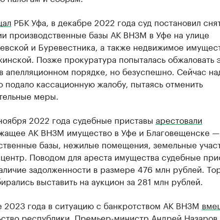
щал
РБК Уфа, в декабре 2022 года суд постановил снят
ии производственные базы АК ВНЗМ в Уфе на улице
евской и Буревестника, а также недвижимое имущест
жинской. Позже прокуратура попыталась обжаловать 
в апелляционном порядке, но безуспешно. Сейчас на
 подало кассационную жалобу, пытаясь отменить
тельные меры.
 ноября 2022 года судебные приставы
арестовали
жащее АК ВНЗМ имущество в Уфе и Благовещенске —
ственные базы, нежилые помещения, земельные участ
 центр. Поводом для ареста имущества судебные при
аличие задолженности в размере 476 млн рублей. То
ирались выставить на аукцион за 281 млн рублей.
е 2023 года в ситуацию с банкротством АК ВНЗМ
вме
ьство республики. Премьер-министр Андрей Назаров